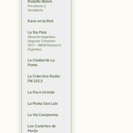
Rodolfo Walsh
Peronismo y
Socialismo
Kaos en la Red
La 5ta Pata
Situación Argentina.
Segundo Trimestre
2017 – BBVA Research
Argentina.
La Ciudad de La
Punta
La Colectiva Radio:
FM 102.5
La Paco Urondo
La Punta San Luis
La Via Campesina
Los Caniches de
Perón