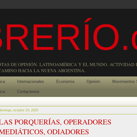
RERÍO.
OTAS DE OPINIÓN. LATINOAMÉRICA Y EL MUNDO. ACTIVIDAD 
 CAMINO HACIA LA NUEVA ARGENTINA.
ica
Internacionales
Economía
Opinión
Movimientos 
ica
Contactenos
domingo, octubre 19, 2025
LAS PORQUERÍAS, OPERADORES
MEDIÁTICOS, ODIADORES