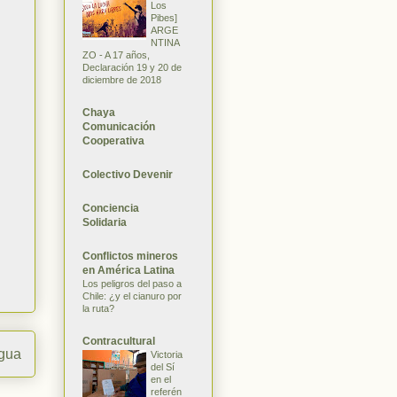
Los
Pibes]
ARGE
NTINA
ZO - A 17 años,
Declaración 19 y 20 de
diciembre de 2018
Chaya
Comunicación
Cooperativa
Colectivo Devenir
Conciencia
Solidaria
Conflictos mineros
en América Latina
Los peligros del paso a
Chile: ¿y el cianuro por
la ruta?
Contracultural
igua
Victoria
del Sí
en el
referén