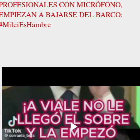
PROFESIONALES CON MICRÓFONO,
EMPIEZAN A BAJARSE DEL BARCO:
#MileiEsHambre