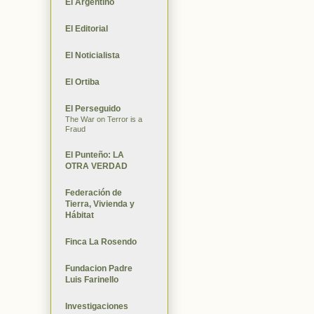
El Argentino
El Editorial
El Noticialista
El Ortiba
El Perseguido
The War on Terror is a
Fraud
El Punteño: LA
OTRA VERDAD
Federación de
Tierra, Vivienda y
Hábitat
Finca La Rosendo
Fundacion Padre
Luis Farinello
Investigaciones