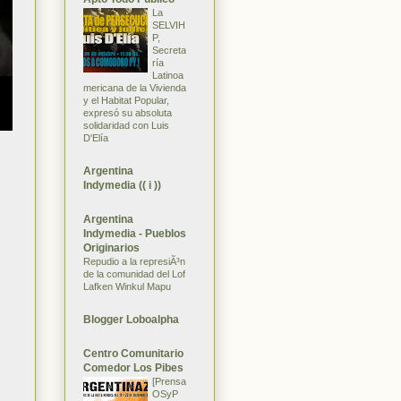
La
SELVIH
P,
Secreta
ría
Latinoa
mericana de la Vivienda
y el Habitat Popular,
expresó su absoluta
solidaridad con Luis
D'Elía
Argentina
Indymedia (( i ))
Argentina
Indymedia - Pueblos
Originarios
Repudio a la represiÃ³n
de la comunidad del Lof
Lafken Winkul Mapu
Blogger Loboalpha
Centro Comunitario
Comedor Los Pibes
[Prensa
OSyP