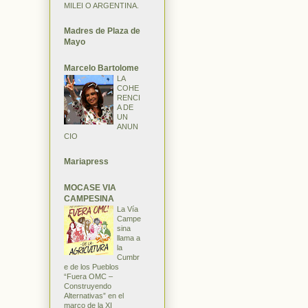
MILEI O ARGENTINA.
Madres de Plaza de
Mayo
Marcelo Bartolome
LA
COHE
RENCI
A DE
UN
ANUN
CIO
Mariapress
MOCASE VIA
CAMPESINA
La Vía
Campe
sina
llama a
la
Cumbr
e de los Pueblos
“Fuera OMC –
Construyendo
Alternativas” en el
marco de la XI