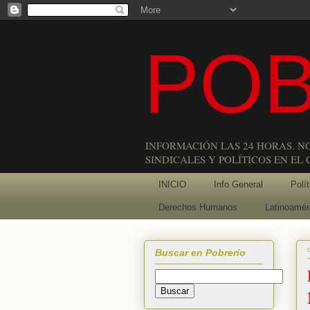
POB
INFORMACIÓN LAS 24 HORAS. N
SINDICALES Y POLÍTICOS EN EL
INICIO
Info General
Polít
Derechos Humanos
Latinoamér
Buscar en Pobrerío