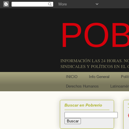
POB
INFORMACIÓN LAS 24 HORAS. N
SINDICALES Y POLÍTICOS EN EL
INICIO
Info General
Polít
Derechos Humanos
Latinoamér
Buscar en Pobrerío