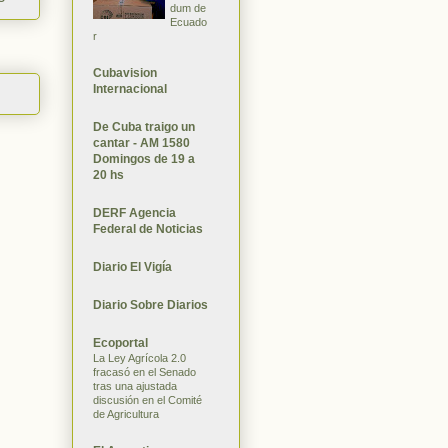
dum de
Ecuado
r
Cubavision
Internacional
De Cuba traigo un
cantar - AM 1580
Domingos de 19 a
20 hs
DERF Agencia
Federal de Noticias
Diario El Vigía
Diario Sobre Diarios
Ecoportal
La Ley Agrícola 2.0
fracasó en el Senado
tras una ajustada
discusión en el Comité
de Agricultura