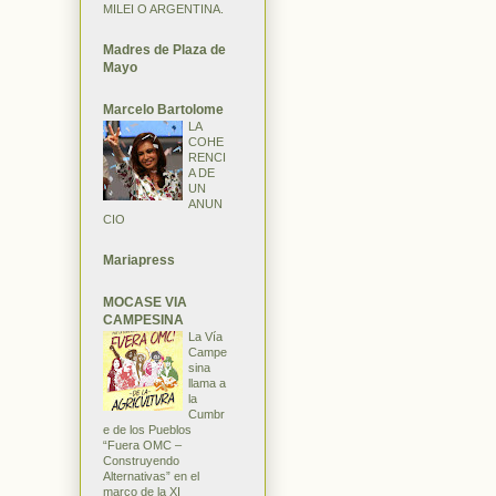
MILEI O ARGENTINA.
Madres de Plaza de
Mayo
Marcelo Bartolome
LA
COHE
RENCI
A DE
UN
ANUN
CIO
Mariapress
MOCASE VIA
CAMPESINA
La Vía
Campe
sina
llama a
la
Cumbr
e de los Pueblos
“Fuera OMC –
Construyendo
Alternativas” en el
marco de la XI