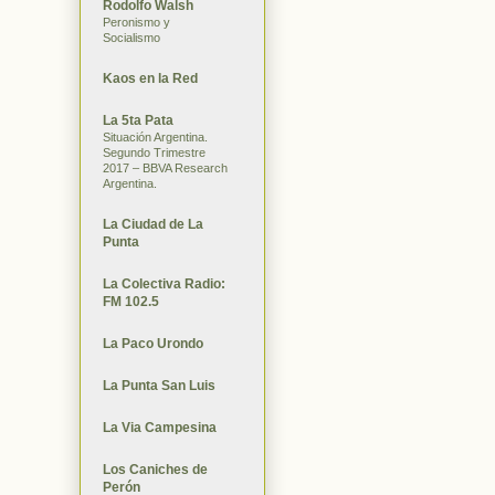
Rodolfo Walsh
Peronismo y
Socialismo
Kaos en la Red
La 5ta Pata
Situación Argentina.
Segundo Trimestre
2017 – BBVA Research
Argentina.
La Ciudad de La
Punta
La Colectiva Radio:
FM 102.5
La Paco Urondo
La Punta San Luis
La Via Campesina
Los Caniches de
Perón