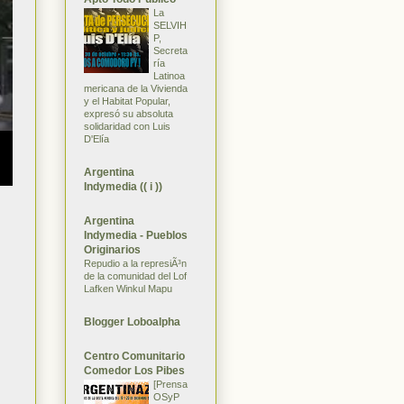
La
SELVIH
P,
Secreta
ría
Latinoa
mericana de la Vivienda
y el Habitat Popular,
expresó su absoluta
solidaridad con Luis
D'Elía
Argentina
Indymedia (( i ))
Argentina
Indymedia - Pueblos
Originarios
Repudio a la represiÃ³n
de la comunidad del Lof
Lafken Winkul Mapu
Blogger Loboalpha
Centro Comunitario
Comedor Los Pibes
[Prensa
OSyP