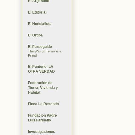
El Argentino
El Editorial
El Noticialista
El Ortiba
El Perseguido
The War on Terror is a
Fraud
El Punteño: LA
OTRA VERDAD
Federación de
Tierra, Vivienda y
Hábitat
Finca La Rosendo
Fundacion Padre
Luis Farinello
Investigaciones