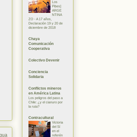
Los
Pibes]
ARGE
NTINA
ZO - A 17 años,
Declaración 19 y 20 de
diciembre de 2018
Chaya
Comunicación
Cooperativa
Colectivo Devenir
Conciencia
Solidaria
Conflictos mineros
en América Latina
Los peligros del paso a
Chile: ¿y el cianuro por
la ruta?
Contracultural
Victoria
del Sí
en el
igua
referén