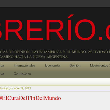
RERÍO.
OTAS DE OPINIÓN. LATINOAMÉRICA Y EL MUNDO. ACTIVIDAD 
 CAMINO HACIA LA NUEVA ARGENTINA.
ica
Internacionales
Economía
Opinión
Movimientos 
ica
Contactenos
domingo, octubre 19, 2025
#ElCuraDelFinDelMundo