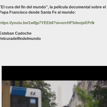
"El cura del fin del mundo", la película documental sobre el
Papa Francisco desde Santa Fe al mundo:
https://youtu.be/1w9jp7YEEb8?si=orcHF5deojsKPrIk
Esteban Cadoche
#elcuradelfindelmundo