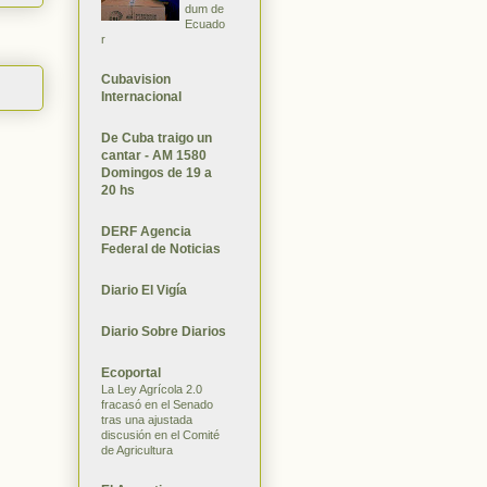
dum de
Ecuado
r
Cubavision
Internacional
De Cuba traigo un
cantar - AM 1580
Domingos de 19 a
20 hs
DERF Agencia
Federal de Noticias
Diario El Vigía
Diario Sobre Diarios
Ecoportal
La Ley Agrícola 2.0
fracasó en el Senado
tras una ajustada
discusión en el Comité
de Agricultura