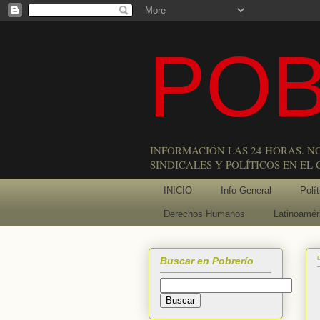
POB
INFORMACIÓN LAS 24 HORAS. N
SINDICALES Y POLÍTICOS EN EL
INICIO
Info General
Polít
Derechos Humanos
Latinoamér
Buscar en Pobrerío