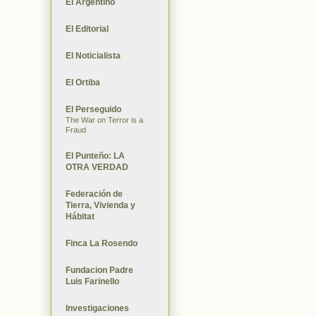
El Argentino
El Editorial
El Noticialista
El Ortiba
El Perseguido
The War on Terror is a
Fraud
El Punteño: LA
OTRA VERDAD
Federación de
Tierra, Vivienda y
Hábitat
Finca La Rosendo
Fundacion Padre
Luis Farinello
Investigaciones