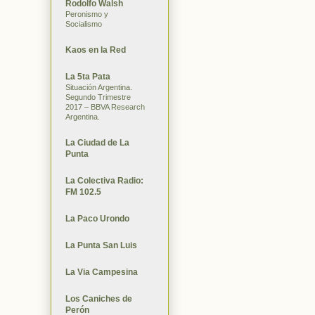
Rodolfo Walsh
Peronismo y
Socialismo
Kaos en la Red
La 5ta Pata
Situación Argentina.
Segundo Trimestre
2017 – BBVA Research
Argentina.
La Ciudad de La
Punta
La Colectiva Radio:
FM 102.5
La Paco Urondo
La Punta San Luis
La Via Campesina
Los Caniches de
Perón