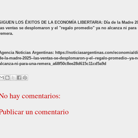
SIGUEN LOS ÉXITOS DE LA ECONOMÍA LIBERTARIA: Día de la Madre 20
las ventas se desplomaron y el "regalo promedio" ya no alcanza ni para
remera.
Agencia Noticias Argentinas: https://noticiasargentinas.com/economia/di
de-la-madre-2025--las-ventas-se-desplomaron-y-el--regalo-promedio--ya-n
alcanza-ni-para-una-remera_a68f50c8ee28d615c11cd5a9d
No hay comentarios:
Publicar un comentario