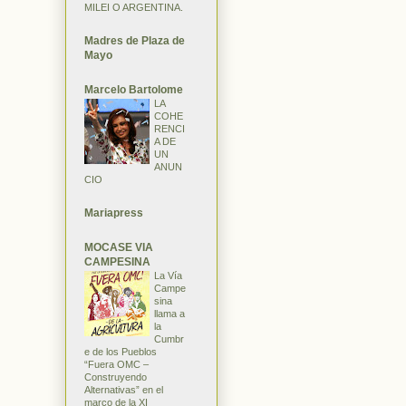
MILEI O ARGENTINA.
Madres de Plaza de
Mayo
Marcelo Bartolome
LA
COHE
RENCI
A DE
UN
ANUN
CIO
Mariapress
MOCASE VIA
CAMPESINA
La Vía
Campe
sina
llama a
la
Cumbr
e de los Pueblos
“Fuera OMC –
Construyendo
Alternativas” en el
marco de la XI