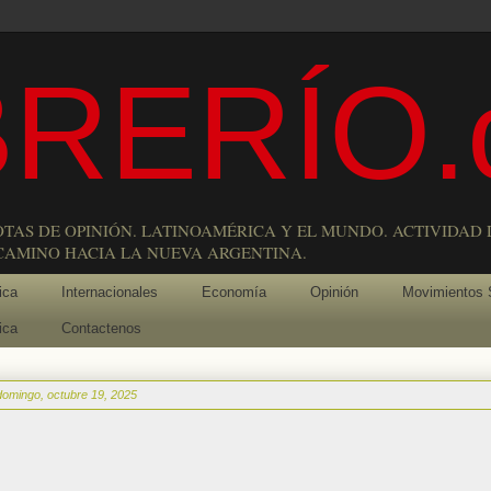
RERÍO.
OTAS DE OPINIÓN. LATINOAMÉRICA Y EL MUNDO. ACTIVIDAD 
 CAMINO HACIA LA NUEVA ARGENTINA.
ica
Internacionales
Economía
Opinión
Movimientos 
ica
Contactenos
domingo, octubre 19, 2025