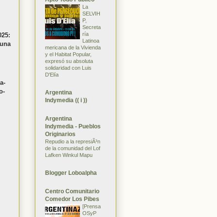
La
SELVIH
P,
Secreta
ría
25:
Latinoa
 una
mericana de la Vivienda
y el Habitat Popular,
expresó su absoluta
solidaridad con Luis
D'Elía
a-
o-
Argentina
Indymedia (( i ))
Argentina
Indymedia - Pueblos
Originarios
Repudio a la represiÃ³n
de la comunidad del Lof
Lafken Winkul Mapu
Blogger Loboalpha
Centro Comunitario
Comedor Los Pibes
[Prensa
OSyP