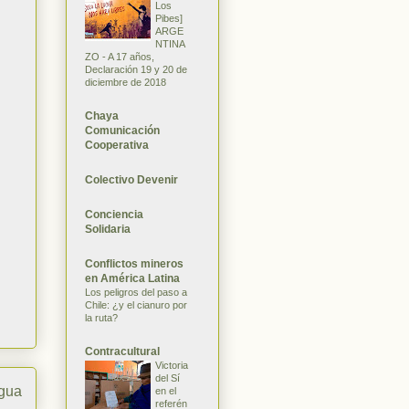
Los
Pibes]
ARGE
NTINA
ZO - A 17 años,
Declaración 19 y 20 de
diciembre de 2018
Chaya
Comunicación
Cooperativa
Colectivo Devenir
Conciencia
Solidaria
Conflictos mineros
en América Latina
Los peligros del paso a
Chile: ¿y el cianuro por
la ruta?
Contracultural
Victoria
del Sí
igua
en el
referén