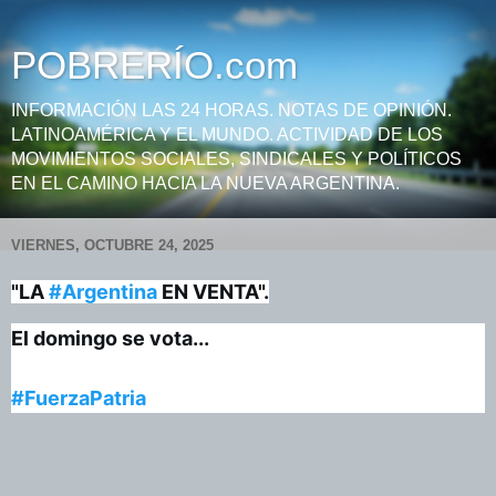
POBRERÍO.com
INFORMACIÓN LAS 24 HORAS. NOTAS DE OPINIÓN.
LATINOAMÉRICA Y EL MUNDO. ACTIVIDAD DE LOS
MOVIMIENTOS SOCIALES, SINDICALES Y POLÍTICOS
EN EL CAMINO HACIA LA NUEVA ARGENTINA.
VIERNES, OCTUBRE 24, 2025
"LA
#Argentina
EN VENTA".
El domingo se vota...
#FuerzaPatria