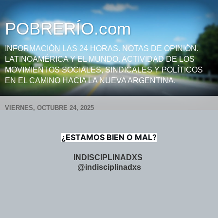
POBRERÍO.com
INFORMACIÓN LAS 24 HORAS. NOTAS DE OPINIÓN.
LATINOAMÉRICA Y EL MUNDO. ACTIVIDAD DE LOS
MOVIMIENTOS SOCIALES, SINDICALES Y POLÍTICOS
EN EL CAMINO HACIA LA NUEVA ARGENTINA.
VIERNES, OCTUBRE 24, 2025
¿ESTAMOS BIEN O MAL?
INDISCIPLINADXS
@indisciplinadxs