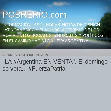
POBRERÍO.com
INFORMACIÓN LAS 24 HORAS. NOTAS DE OPINIÓN.
LATINOAMÉRICA Y EL MUNDO. ACTIVIDAD DE LOS
MOVIMIENTOS SOCIALES, SINDICALES Y POLÍTICOS
EN EL CAMINO HACIA LA NUEVA ARGENTINA.
VIERNES, OCTUBRE 24, 2025
"LA #Argentina EN VENTA". El domingo
se vota... #FuerzaPatria