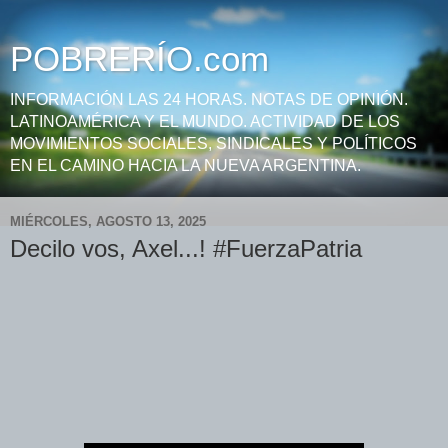
POBRERÍO.com
INFORMACIÓN LAS 24 HORAS. NOTAS DE OPINIÓN.
LATINOAMÉRICA Y EL MUNDO. ACTIVIDAD DE LOS
MOVIMIENTOS SOCIALES, SINDICALES Y POLÍTICOS
EN EL CAMINO HACIA LA NUEVA ARGENTINA.
MIÉRCOLES, AGOSTO 13, 2025
Decilo vos, Axel...! #FuerzaPatria