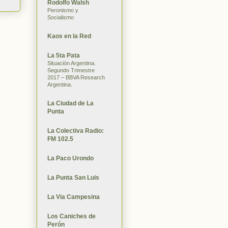
Rodolfo Walsh
Peronismo y
Socialismo
Kaos en la Red
La 5ta Pata
Situación Argentina.
Segundo Trimestre
2017 – BBVA Research
Argentina.
La Ciudad de La
Punta
La Colectiva Radio:
FM 102.5
La Paco Urondo
La Punta San Luis
La Via Campesina
Los Caniches de
Perón