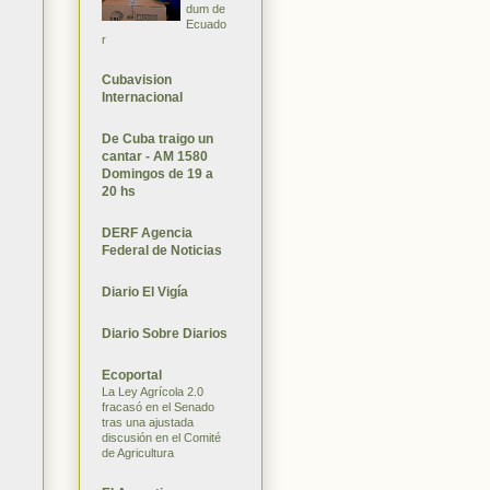
dum de
Ecuado
r
Cubavision
Internacional
De Cuba traigo un
cantar - AM 1580
Domingos de 19 a
20 hs
DERF Agencia
Federal de Noticias
Diario El Vigía
Diario Sobre Diarios
Ecoportal
La Ley Agrícola 2.0
fracasó en el Senado
tras una ajustada
discusión en el Comité
de Agricultura