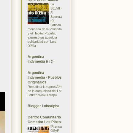
La
SELVIH
P,
Secreta
ría
Latinoa
mericana de la Vivienda
y el Habitat Popular,
expresó su absoluta
solidaridad con Luis
D'Elía
Argentina
Indymedia (( i ))
Argentina
Indymedia - Pueblos
Originarios
Repudio a la represiÃ³n
de la comunidad del Lof
Lafken Winkul Mapu
Blogger Loboalpha
Centro Comunitario
Comedor Los Pibes
[Prensa
OSyP