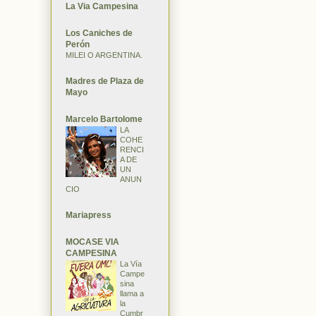
La Via Campesina
Los Caniches de
Perón
MILEI O ARGENTINA.
Madres de Plaza de
Mayo
Marcelo Bartolome
LA
COHE
RENCI
A DE
UN
ANUN
CIO
Mariapress
MOCASE VIA
CAMPESINA
La Vía
Campe
sina
llama a
la
Cumbr