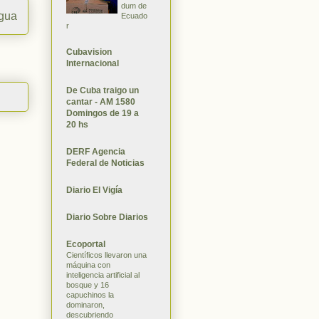
dum de
igua
Ecuado
r
Cubavision
Internacional
De Cuba traigo un
cantar - AM 1580
Domingos de 19 a
20 hs
DERF Agencia
Federal de Noticias
Diario El Vigía
Diario Sobre Diarios
Ecoportal
Científicos llevaron una
máquina con
inteligencia artificial al
bosque y 16
capuchinos la
dominaron,
descubriendo