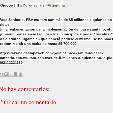
#Coronavirus
#Argentina
-Ojoooo !!!!
Pase Sanitario: PBA multará con más de $5 millones a quienes no 
pidan
En la reglamentación de la implementación del pase sanitario, el
gobierno bonaerense facultó a los municipios a poder “fiscalizar”
los distintos lugares en que deberá pedirse el mismo. De no hace
podrán recibir una multa de hasta $5.700.000.
https://www.eldestapeweb.com/politica/pase-sanitario/pase-
sanitario-pba-multara-con-mas-de-5-millones-a-quienes-no-lo-pid
202112221130
No hay comentarios:
Publicar un comentario