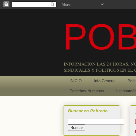
POB
INFORMACIÓN LAS 24 HORAS. N
SINDICALES Y POLÍTICOS EN EL
INICIO
Info General
Polít
Derechos Humanos
Latinoamér
Buscar en Pobrerío