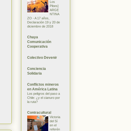
Los
Pibes]
ARGE
NTINA
ZO - A 17 años,
Declaración 19 y 20 de
diciembre de 2018
Chaya
Comunicación
Cooperativa
Colectivo Devenir
Conciencia
Solidaria
Conflictos mineros
en América Latina
Los peligros del paso a
Chile: ¿y el cianuro por
la ruta?
Contracultural
Victoria
del Sí
en el
referén