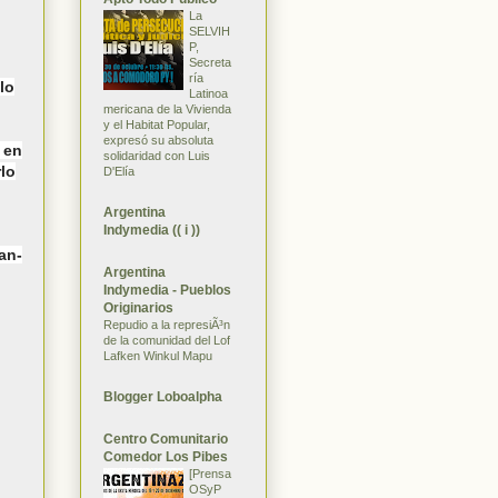
La
SELVIH
P,
Secreta
ría
lo
Latinoa
mericana de la Vivienda
y el Habitat Popular,
expresó su absoluta
 en
solidaridad con Luis
rlo
D'Elía
Argentina
Indymedia (( i ))
an-
Argentina
Indymedia - Pueblos
Originarios
Repudio a la represiÃ³n
de la comunidad del Lof
Lafken Winkul Mapu
Blogger Loboalpha
Centro Comunitario
Comedor Los Pibes
[Prensa
OSyP