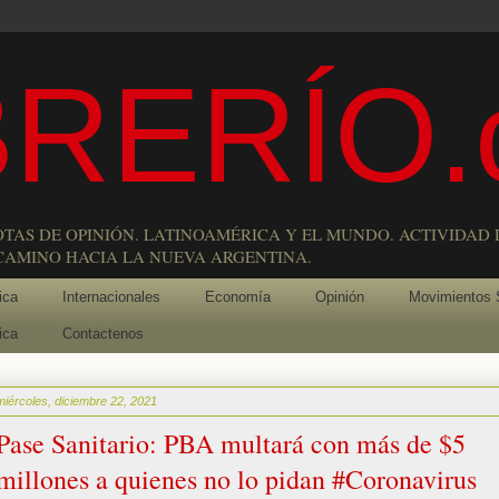
RERÍO.
OTAS DE OPINIÓN. LATINOAMÉRICA Y EL MUNDO. ACTIVIDAD 
 CAMINO HACIA LA NUEVA ARGENTINA.
ica
Internacionales
Economía
Opinión
Movimientos 
ica
Contactenos
miércoles, diciembre 22, 2021
Pase Sanitario: PBA multará con más de $5
millones a quienes no lo pidan #Coronavirus