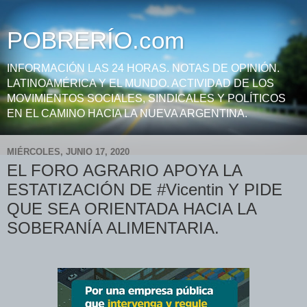
POBRERÍO.com
INFORMACIÓN LAS 24 HORAS. NOTAS DE OPINIÓN.
LATINOAMÉRICA Y EL MUNDO. ACTIVIDAD DE LOS
MOVIMIENTOS SOCIALES, SINDICALES Y POLÍTICOS
EN EL CAMINO HACIA LA NUEVA ARGENTINA.
MIÉRCOLES, JUNIO 17, 2020
EL FORO AGRARIO APOYA LA
ESTATIZACIÓN DE #Vicentin Y PIDE
QUE SEA ORIENTADA HACIA LA
SOBERANÍA ALIMENTARIA.