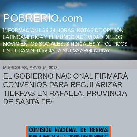
POBRERÍO.com
INFORMACIÓN LAS 24 HORAS. NOTAS DE OPINIÓN.
LATINOAMÉRICA Y EL MUNDO. ACTIVIDAD DE LOS
MOVIMIENTOS SOCIALES, SINDICALES Y POLÍTICOS
EN EL CAMINO HACIA LA NUEVA ARGENTINA.
MIÉRCOLES, MAYO 15, 2013
EL GOBIERNO NACIONAL FIRMARÁ
CONVENIOS PARA REGULARIZAR
TIERRAS EN RAFAELA, PROVINCIA
DE SANTA FE/