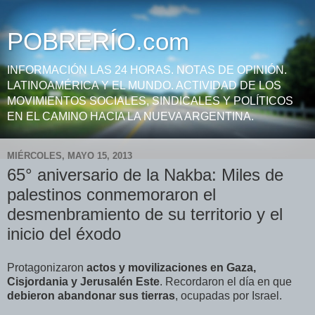
POBRERÍO.com
INFORMACIÓN LAS 24 HORAS. NOTAS DE OPINIÓN.
LATINOAMÉRICA Y EL MUNDO. ACTIVIDAD DE LOS
MOVIMIENTOS SOCIALES, SINDICALES Y POLÍTICOS
EN EL CAMINO HACIA LA NUEVA ARGENTINA.
MIÉRCOLES, MAYO 15, 2013
65° aniversario de la Nakba: Miles de
palestinos conmemoraron el
desmenbramiento de su territorio y el
inicio del éxodo
Protagonizaron
actos y movilizaciones en Gaza,
Cisjordania y Jerusalén Este
. Recordaron el día en que
debieron abandonar sus tierras
, ocupadas por Israel.