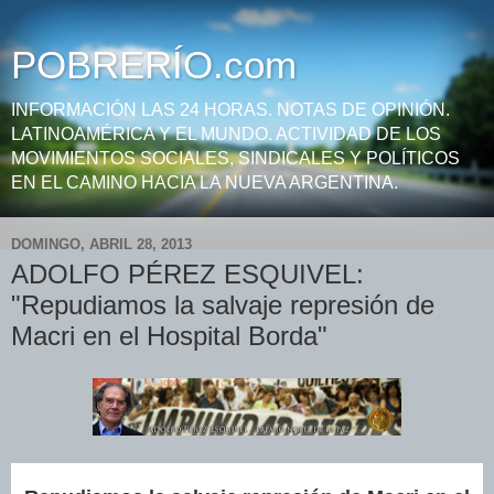
POBRERÍO.com
INFORMACIÓN LAS 24 HORAS. NOTAS DE OPINIÓN.
LATINOAMÉRICA Y EL MUNDO. ACTIVIDAD DE LOS
MOVIMIENTOS SOCIALES, SINDICALES Y POLÍTICOS
EN EL CAMINO HACIA LA NUEVA ARGENTINA.
DOMINGO, ABRIL 28, 2013
ADOLFO PÉREZ ESQUIVEL:
"Repudiamos la salvaje represión de
Macri en el Hospital Borda"