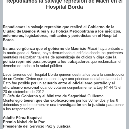
Repudiamos la salvaje represión de Macri en el
Hospital Borda
Repudiamos la salvaje represión que realizó el Gobierno de la
Ciudad de Buenos Aires
y su Policía Metropolitana a los médicos,
enfermeros, legisladores, militantes y periodistas en el Hospital
Borda.
Es una vergüenza
que el gobierno de Mauricio Macri
haya entrado a
la madrugada al Borda, haya derrumbado el edificio donde los pacientes
mentales realizaban talleres de aprendizaje de oficios y
diga que la
policía reprimió para proteger a los trabajadores
que reclamaban el
derecho de todos a la salud pública.
Esos terrenos del Hospital Borda quieren destinarlos para la construcción
de un Centro Cívico que no constituye una prioridad social en la ciudad.
Esto fue posible por un
acuerdo entre el oficialismo porteño y el
oficialismo nacional
cuando votaron conjuntamente la Ley Nº 4473 el
20 de diciembre de 2012.
El
Jefe de Gobierno
y el Ministro de Seguridad
Guillermo
Montenegro
tienen que dar explicaciones
por los 50 heridos y los 8
detenidos y debe comenzar una
investigación en la justicia
para penar
a los responsables.
Adolfo Pérez Esquivel
Premio Nobel de la Paz
Presidente del Servicio Paz y Justicia