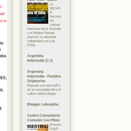
La
00
SELVIH
P,
del
Secreta
ría
ue lo
Latinoa
mericana de la Vivienda
y el Habitat Popular,
expresó su absoluta
solidaridad con Luis
 de
D'Elía
n
Argentina
DIDA
Indymedia (( i ))
Argentina
Indymedia - Pueblos
ES;
Originarios
Repudio a la represiÃ³n
de la comunidad del Lof
N.
Lafken Winkul Mapu
Blogger Loboalpha
S
Centro Comunitario
Comedor Los Pibes
[Prensa
OSyP