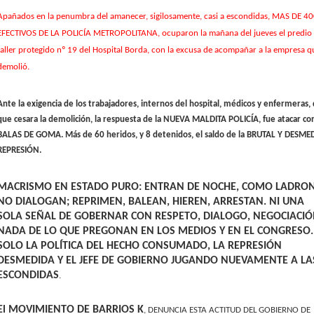
Apañados en la penumbra del amanecer, sigilosamente, casi a escondidas, MAS DE 4
EFECTIVOS DE LA POLICÍA METROPOLITANA, ocuparon la mañana del jueves el predio 
taller protegido nº 19 del Hospital Borda, con la excusa de acompañar a la empresa q
demolió.
Ante la exigencia de los trabajadores, internos del hospital, médicos y enfermeras,
que cesara la demolición, la respuesta de la NUEVA MALDITA POLICÍA, fue atacar co
BALAS DE GOMA.
Más de 60 heridos, y 8 detenidos, el saldo de la BRUTAL Y DESME
REPRESIÓN.
MACRISMO EN ESTADO PURO: ENTRAN DE NOCHE, COMO LADRON
NO DIALOGAN; REPRIMEN, BALEAN, HIEREN, ARRESTAN. NI UNA
SOLA SEÑAL DE GOBERNAR CON RESPETO, DIALOGO, NEGOCIACIÓ
NADA DE LO QUE PREGONAN EN LOS MEDIOS Y EN EL CONGRESO.
SOLO LA POLÍTICA DEL HECHO CONSUMADO, LA REPRESIÓN
DESMEDIDA Y EL JEFE DE GOBIERNO JUGANDO NUEVAMENTE A LA
ESCONDIDAS
.
El MOVIMIENTO DE BARRIOS K
, DENUNCIA ESTA ACTITUD DEL GOBIERNO DE