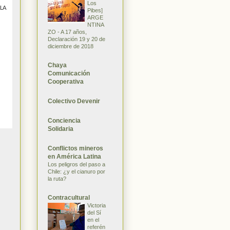
Los
 LA
Pibes]
ARGE
NTINA
ZO - A 17 años,
Declaración 19 y 20 de
diciembre de 2018
Chaya
Comunicación
Cooperativa
Colectivo Devenir
Conciencia
Solidaria
Conflictos mineros
en América Latina
Los peligros del paso a
Chile: ¿y el cianuro por
la ruta?
Contracultural
Victoria
del Sí
en el
referén