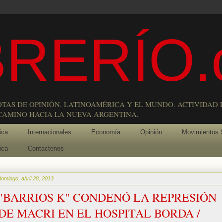
RERÍO.
OTAS DE OPINIÓN. LATINOAMÉRICA Y EL MUNDO. ACTIVIDAD 
 CAMINO HACIA LA NUEVA ARGENTINA.
ica
Internacionales
Economía
Opinión
Movimientos 
ica
Contactenos
domingo, abril 28, 2013
"BARRIOS K" CONDENÓ LA REPRESIÓN
DE MACRI EN EL HOSPITAL BORDA /