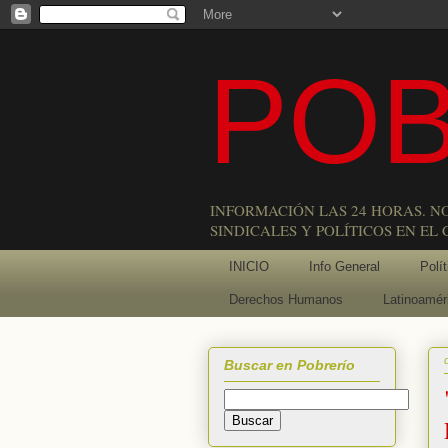
POB
INFORMACIÓN LAS 24 HORAS. N
SINDICALES Y POLÍTICOS EN EL
INICIO
Info General
Polít
Derechos Humanos
Latinoamér
Buscar en Pobrerío