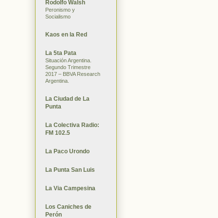
Rodolfo Walsh
Peronismo y
Socialismo
Kaos en la Red
La 5ta Pata
Situación Argentina.
Segundo Trimestre
2017 – BBVA Research
Argentina.
La Ciudad de La
Punta
La Colectiva Radio:
FM 102.5
La Paco Urondo
La Punta San Luis
La Via Campesina
Los Caniches de
Perón