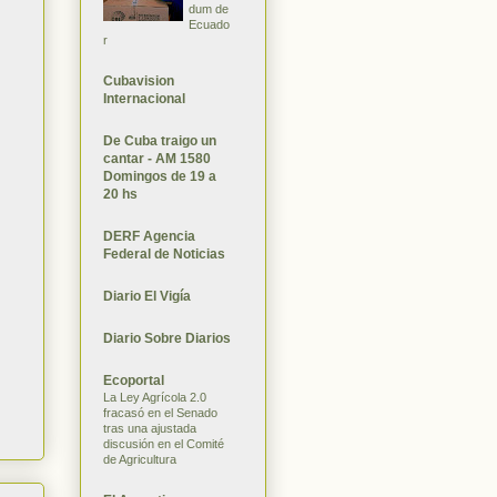
dum de
Ecuado
r
Cubavision
Internacional
De Cuba traigo un
cantar - AM 1580
Domingos de 19 a
20 hs
DERF Agencia
Federal de Noticias
Diario El Vigía
Diario Sobre Diarios
Ecoportal
La Ley Agrícola 2.0
fracasó en el Senado
tras una ajustada
discusión en el Comité
de Agricultura