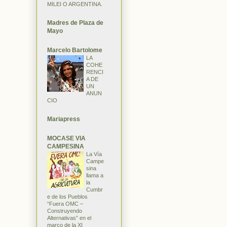
MILEI O ARGENTINA.
Madres de Plaza de
Mayo
Marcelo Bartolome
LA
COHE
RENCI
A DE
UN
ANUN
CIO
Mariapress
MOCASE VIA
CAMPESINA
La Vía
Campe
sina
llama a
la
Cumbr
e de los Pueblos
“Fuera OMC –
Construyendo
Alternativas” en el
marco de la XI