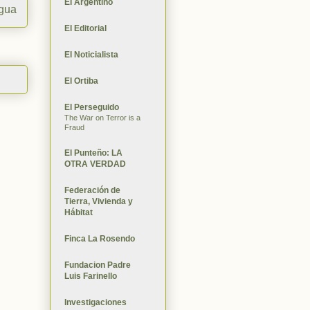
El Argentino
igua
El Editorial
El Noticialista
El Ortiba
El Perseguido
The War on Terror is a
Fraud
El Punteño: LA
OTRA VERDAD
Federación de
Tierra, Vivienda y
Hábitat
Finca La Rosendo
Fundacion Padre
Luis Farinello
Investigaciones