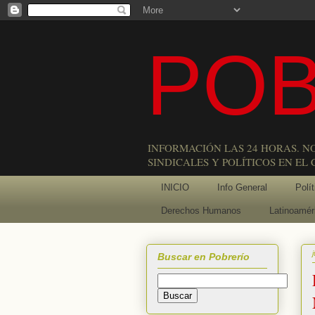
POB
INFORMACIÓN LAS 24 HORAS. N
SINDICALES Y POLÍTICOS EN EL
INICIO
Info General
Polít
Derechos Humanos
Latinoamér
Buscar en Pobrerío