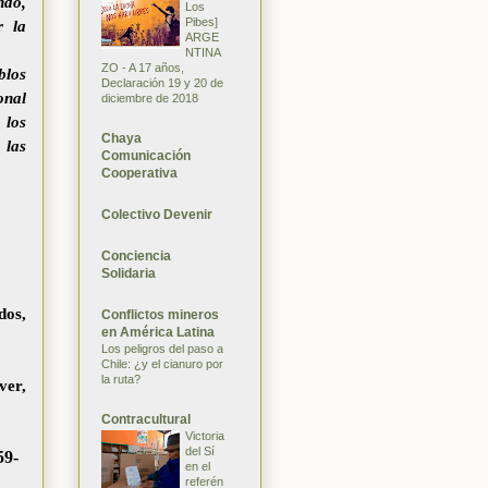
ndo,
Los
Pibes]
r la
ARGE
NTINA
ZO - A 17 años,
blos
Declaración 19 y 20 de
onal
diciembre de 2018
 los
Chaya
 las
Comunicación
Cooperativa
Colectivo Devenir
Conciencia
Solidaria
os,
Conflictos mineros
en América Latina
Los peligros del paso a
Chile: ¿y el cianuro por
la ruta?
er,
Contracultural
Victoria
del Sí
59-
en el
referén