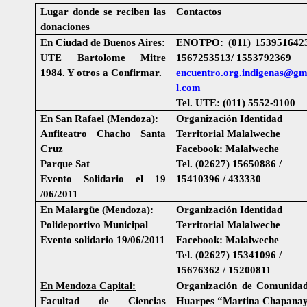
Lugar donde se reciben las
Contactos
donaciones
En Ciudad de Buenos Aires:
ENOTPO: (011) 1539516423
UTE Bartolome Mitre
1567253513/ 1553792369
1984. Y otros a Confirmar.
encuentro.org.indigenas@gm
l.com
Tel. UTE: (011) 5552-9100
En San Rafael (Mendoza):
Organización Identidad
Anfiteatro Chacho Santa
Territorial Malalweche
Cruz
Facebook: Malalweche
Parque Sat
Tel. (02627) 15650886 /
Evento Solidario el 19
15410396 / 433330
/06/2011
En Malargüe (Mendoza):
Organización Identidad
Polideportivo Municipal
Territorial Malalweche
Evento solidario 19/06/2011
Facebook: Malalweche
Tel. (02627) 15341096 /
15676362 / 15200811
En Mendoza Capital:
Organización de Comunidad
Facultad de Ciencias
Huarpes “Martina Chapana