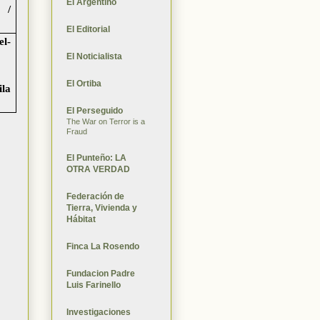
El Argentino
 /
El Editorial
l-
El Noticialista
El Ortiba
la
El Perseguido
The War on Terror is a
Fraud
El Punteño: LA
OTRA VERDAD
Federación de
Tierra, Vivienda y
Hábitat
Finca La Rosendo
Fundacion Padre
Luis Farinello
Investigaciones