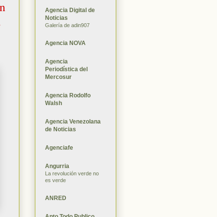
on
Agencia Digital de
Noticias
s
Galería de adin907
Agencia NOVA
Agencia
Periodística del
Mercosur
Agencia Rodolfo
Walsh
Agencia Venezolana
de Noticias
Agenciafe
Angurria
La revolución verde no
es verde
ANRED
Apto Todo Publico