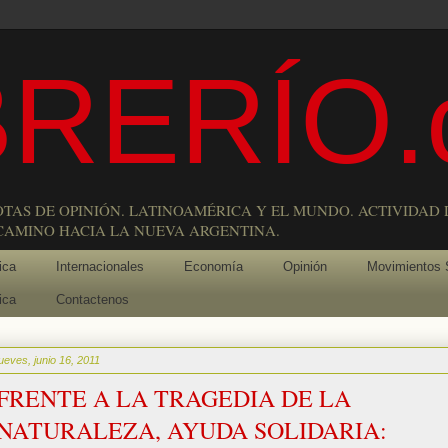
RERÍO.
OTAS DE OPINIÓN. LATINOAMÉRICA Y EL MUNDO. ACTIVIDAD 
 CAMINO HACIA LA NUEVA ARGENTINA.
ica
Internacionales
Economía
Opinión
Movimientos 
ica
Contactenos
jueves, junio 16, 2011
FRENTE A LA TRAGEDIA DE LA
NATURALEZA, AYUDA SOLIDARIA: