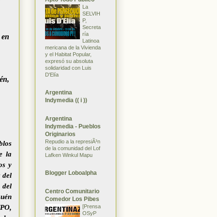
La
SELVIH
P,
Secreta
ría
 en
Latinoa
mericana de la Vivienda
y el Habitat Popular,
expresó su absoluta
solidaridad con Luis
D'Elía
én,
Argentina
Indymedia (( i ))
Argentina
Indymedia - Pueblos
Originarios
Repudio a la represiÃ³n
blos
de la comunidad del Lof
e la
Lafken Winkul Mapu
os y
Blogger Loboalpha
 del
 del
Centro Comunitario
quén
Comedor Los Pibes
[Prensa
TPO,
OSyP