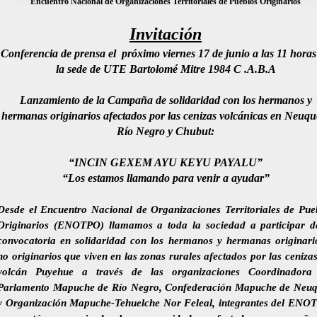
Encuentro Nacional de Organizaciones Territoriales de Pueblos Originarios
Invitación
Conferencia de prensa el
próximo viernes 17 de junio a las 11 horas
la sede de UTE Bartolomé Mitre 1984 C .A.B.A
Lanzamiento de la Campaña de solidaridad con los hermanos y
hermanas originarios afectados por las cenizas volcánicas en Neuqu
Río Negro y Chubut:
“INCIN GEXEM AYU KEYU PAYALU”
“Los estamos llamando para venir a ayudar”
Desde el Encuentro Nacional de Organizaciones Territoriales de Pue
Originarios (ENOTPO) llamamos a toda la sociedad a participar d
convocatoria en solidaridad con los hermanos y hermanas originari
no originarios que viven en las zonas rurales afectados por las cenizas
volcán Puyehue
a través de las
organizaciones
Coordinadora
Parlamento Mapuche de Río Negro
,
Confederación Mapuche de Neu
y
Organización Mapuche-Tehuelche Nor Feleal
, integrantes del ENO