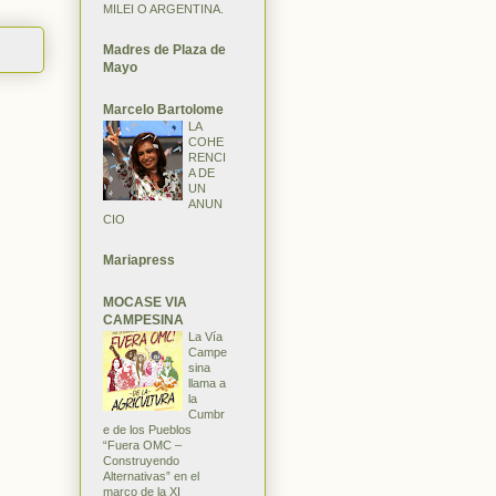
MILEI O ARGENTINA.
Madres de Plaza de
Mayo
Marcelo Bartolome
LA
COHE
RENCI
A DE
UN
ANUN
CIO
Mariapress
MOCASE VIA
CAMPESINA
La Vía
Campe
sina
llama a
la
Cumbr
e de los Pueblos
“Fuera OMC –
Construyendo
Alternativas” en el
marco de la XI