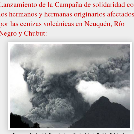
Lanzamiento de la Campaña de solidaridad c
los hermanos y hermanas originarios afectado
por las cenizas volcánicas en Neuquén, Río
Negro y Chubut: