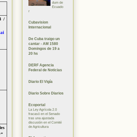
dum de
Ecuado
r
 /
Cubavision
Internacional
ai
De Cuba traigo un
cantar - AM 1580
Domingos de 19 a
20 hs
DERF Agencia
Federal de Noticias
Diario El Vigía
Diario Sobre Diarios
Ecoportal
La Ley Agrícola 2.0
fracasó en el Senado
tras una ajustada
discusión en el Comité
de Agricultura
es
y”