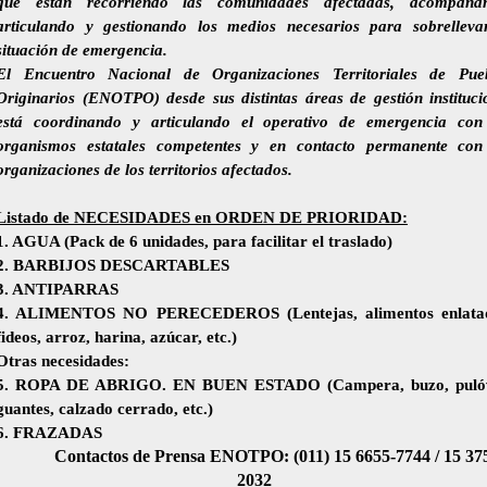
que están recorriendo las comunidades afectadas, acompaña
articulando y gestionando los medios necesarios para sobrelleva
situación de emergencia.
El Encuentro Nacional de Organizaciones Territoriales de Pue
Originarios (ENOTPO) desde sus distintas áreas de gestión instituci
está coordinando y articulando el operativo de emergencia con
organismos estatales competentes y en contacto permanente con
organizaciones de los territorios afectados.
Listado de NECESIDADES en ORDEN DE PRIORIDAD:
1. AGUA (Pack de 6 unidades, para facilitar el traslado)
2. BARBIJOS DESCARTABLES
3. ANTIPARRAS
4. ALIMENTOS NO PERECEDEROS (Lentejas, alimentos enlatad
fideos, arroz, harina, azúcar, etc.)
Otras necesidades:
5. ROPA DE ABRIGO. EN BUEN ESTADO (Campera, buzo, pulóv
guantes, calzado cerrado, etc.)
6. FRAZADAS
Contactos de Prensa ENOTPO: (011) 15 6655-7744 / 15 37
2032