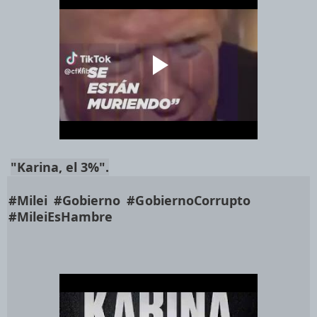
"Karina, el 3%".
#Milei
#Gobierno
#GobiernoCorrupto
#MileiEsHambre