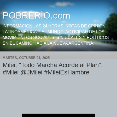
POBRERÍO.com
INFORMACIÓN LAS 24 HORAS. NOTAS DE OPINIÓN.
LATINOAMÉRICA Y EL MUNDO. ACTIVIDAD DE LOS
MOVIMIENTOS SOCIALES, SINDICALES Y POLÍTICOS
EN EL CAMINO HACIA LA NUEVA ARGENTINA.
MARTES, OCTUBRE 21, 2025
Milei, "Todo Marcha Acorde al Plan".
#Milei @JMilei #MileiEsHambre