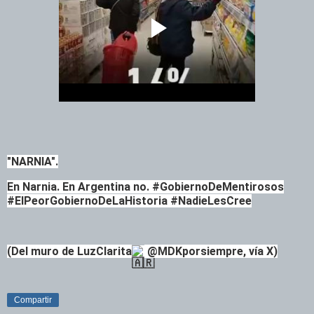
"NARNIA".
En Narnia. En Argentina no. #GobiernoDeMentirosos
#ElPeorGobiernoDeLaHistoria #NadieLesCree
(Del muro de LuzClarita
@MDKporsiempre, vía X)
Compartir