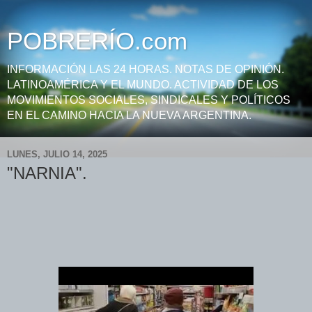
POBRERÍO.com
INFORMACIÓN LAS 24 HORAS. NOTAS DE OPINIÓN.
LATINOAMÉRICA Y EL MUNDO. ACTIVIDAD DE LOS
MOVIMIENTOS SOCIALES, SINDICALES Y POLÍTICOS
EN EL CAMINO HACIA LA NUEVA ARGENTINA.
LUNES, JULIO 14, 2025
"NARNIA".