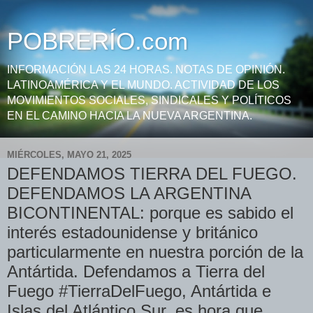
POBRERÍO.com
INFORMACIÓN LAS 24 HORAS. NOTAS DE OPINIÓN.
LATINOAMÉRICA Y EL MUNDO. ACTIVIDAD DE LOS
MOVIMIENTOS SOCIALES, SINDICALES Y POLÍTICOS
EN EL CAMINO HACIA LA NUEVA ARGENTINA.
MIÉRCOLES, MAYO 21, 2025
DEFENDAMOS TIERRA DEL FUEGO.
DEFENDAMOS LA ARGENTINA
BICONTINENTAL: porque es sabido el
interés estadounidense y británico
particularmente en nuestra porción de la
Antártida. Defendamos a Tierra del
Fuego #TierraDelFuego, Antártida e
Islas del Atlántico Sur, es hora que