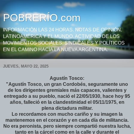
POBRERÍO.com
INFORMACIÓN LAS 24 HORAS. NOTAS DE OPINIÓN.
LATINOAMÉRICA Y EL MUNDO. ACTIVIDAD DE LOS
MOVIMIENTOS SOCIALES, SINDICALES Y POLÍTICOS
EN EL CAMINO HACIA LA NUEVA ARGENTINA.
JUEVES, MAYO 22, 2025
Agustín Tosco:
"Agustín Tosco, un gran Cordobés, seguramente uno
de los dirigentes gremiales más capaces, valientes y
entregado a su pueblo, nació el 22/05/1930, hace hoy 95
años, falleció en la clandestinidad el 05/11/1975, en
plena dictadura militar.
Lo recordamos con mucho cariño y su imagen la
mantenemos en el corazón y en cada día de militancia.
No era peronista, pero siempre compartió nuestra lucha,
tanto en la cárcel como en la calle y durante el