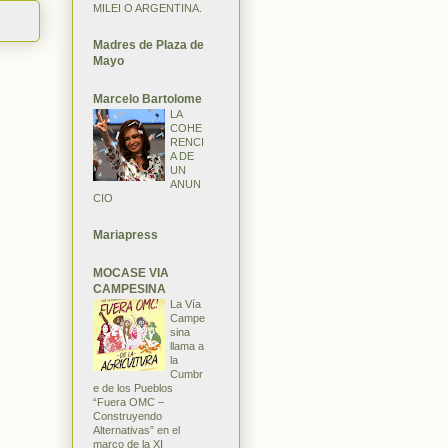
MILEI O ARGENTINA.
Madres de Plaza de
Mayo
Marcelo Bartolome
LA
COHE
RENCI
A DE
UN
ANUN
CIO
Mariapress
MOCASE VIA
CAMPESINA
La Vía
Campe
sina
llama a
la
Cumbr
e de los Pueblos
“Fuera OMC –
Construyendo
Alternativas” en el
marco de la XI