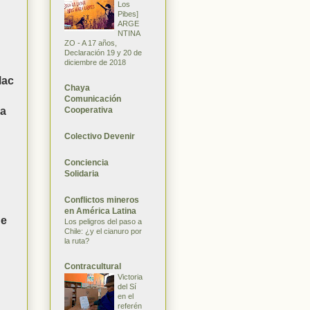
Los
Pibes]
ARGE
NTINA
ZO - A 17 años,
Declaración 19 y 20 de
diciembre de 2018
Mac
Chaya
Comunicación
Cooperativa
da
Colectivo Devenir
Conciencia
Solidaria
Conflictos mineros
en América Latina
ue
Los peligros del paso a
Chile: ¿y el cianuro por
la ruta?
Contracultural
Victoria
del Sí
en el
referén