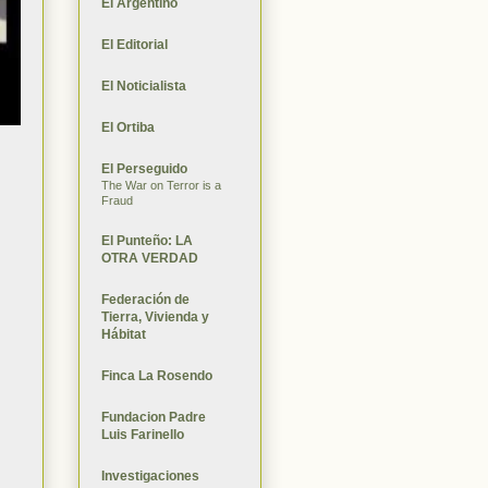
El Argentino
El Editorial
El Noticialista
El Ortiba
El Perseguido
The War on Terror is a
Fraud
El Punteño: LA
OTRA VERDAD
Federación de
Tierra, Vivienda y
Hábitat
Finca La Rosendo
Fundacion Padre
Luis Farinello
Investigaciones