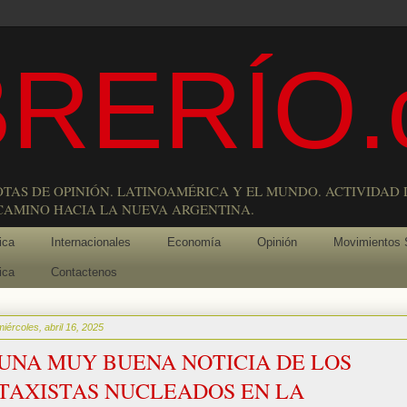
RERÍO.
OTAS DE OPINIÓN. LATINOAMÉRICA Y EL MUNDO. ACTIVIDAD 
 CAMINO HACIA LA NUEVA ARGENTINA.
ica
Internacionales
Economía
Opinión
Movimientos 
ica
Contactenos
miércoles, abril 16, 2025
UNA MUY BUENA NOTICIA DE LOS
TAXISTAS NUCLEADOS EN LA