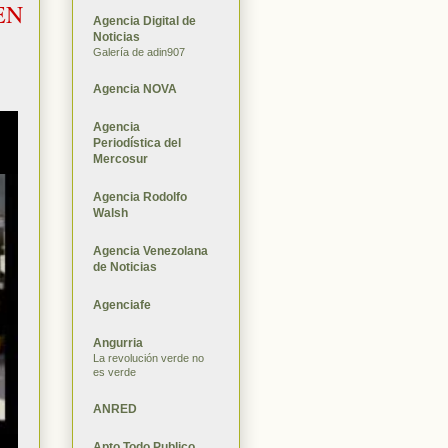
EN
Agencia Digital de
Noticias
Galería de adin907
Agencia NOVA
Agencia
Periodística del
Mercosur
Agencia Rodolfo
Walsh
Agencia Venezolana
de Noticias
Agenciafe
Angurria
La revolución verde no
es verde
ANRED
Apto Todo Publico