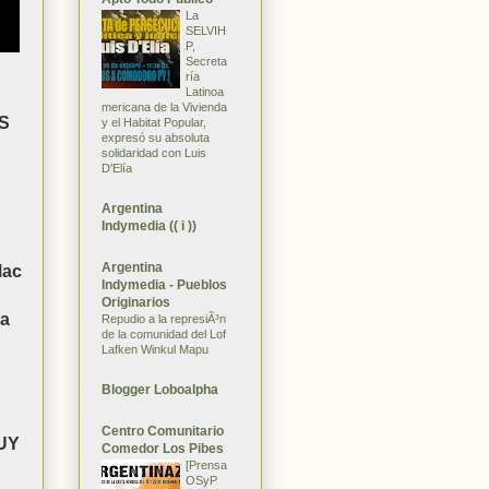
La
SELVIH
P,
Secreta
ría
Latinoa
mericana de la Vivienda
S
y el Habitat Popular,
expresó su absoluta
solidaridad con Luis
D'Elía
Argentina
Indymedia (( i ))
Argentina
Mac
Indymedia - Pueblos
Originarios
da
Repudio a la represiÃ³n
de la comunidad del Lof
Lafken Winkul Mapu
Blogger Loboalpha
Centro Comunitario
UY
Comedor Los Pibes
[Prensa
OSyP