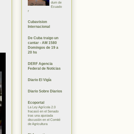
dum de
Ecuado
r
Cubavision
Internacional
De Cuba traigo un
cantar - AM 1580
Domingos de 19 a
20 hs
DERF Agencia
Federal de Noticias
Diario El Vigía
Diario Sobre Diarios
Ecoportal
La Ley Agrícola 2.0
fracasó en el Senado
tras una ajustada
discusión en el Comité
de Agricultura