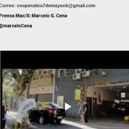
Correo: cooperativa7demayook@gmail.com
Prensa Mac/X: Marcelo G. Cena
@marceloCena