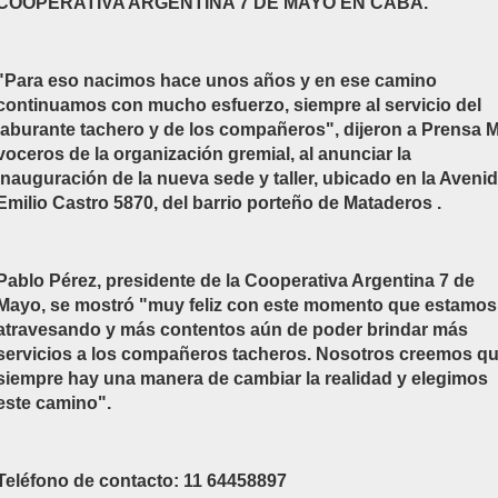
COOPERATIVA ARGENTINA 7 DE MAYO EN CABA.
"Para eso nacimos hace unos años y en ese camino
continuamos con mucho esfuerzo, siempre al servicio del
laburante tachero y de los compañeros", dijeron a Prensa 
voceros de la organización gremial, al anunciar la
inauguración de la nueva sede y taller, ubicado en la Aveni
Emilio Castro 5870, del barrio porteño de Mataderos .
Pablo Pérez, presidente de la Cooperativa Argentina 7 de
Mayo, se mostró "muy feliz con este momento que estamos
atravesando y más contentos aún de poder brindar más
servicios a los compañeros tacheros. Nosotros creemos q
siempre hay una manera de cambiar la realidad y elegimos
este camino".
Teléfono de contacto: 11 64458897