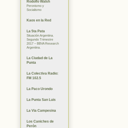
Rodolfo Walsh
Peronismo y
Socialismo
Kaos en la Red
La 5ta Pata
Situación Argentina.
Segundo Trimestre
2017 – BBVA Research
Argentina.
La Ciudad de La
Punta
La Colectiva Radio:
FM 102.5
La Paco Urondo
La Punta San Luis
La Via Campesina
Los Caniches de
Perón