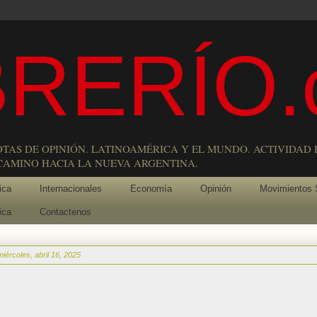
RERÍO.
OTAS DE OPINIÓN. LATINOAMÉRICA Y EL MUNDO. ACTIVIDAD 
 CAMINO HACIA LA NUEVA ARGENTINA.
ica
Internacionales
Economía
Opinión
Movimientos 
ica
Contactenos
miércoles, abril 16, 2025