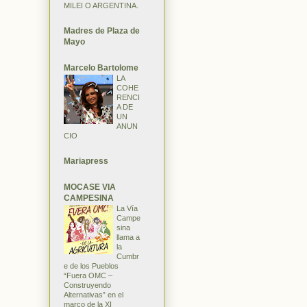
MILEI O ARGENTINA.
Madres de Plaza de
Mayo
Marcelo Bartolome
LA
COHE
RENCI
A DE
UN
ANUN
CIO
Mariapress
MOCASE VIA
CAMPESINA
La Vía
Campe
sina
llama a
la
Cumbr
e de los Pueblos
“Fuera OMC –
Construyendo
Alternativas” en el
marco de la XI