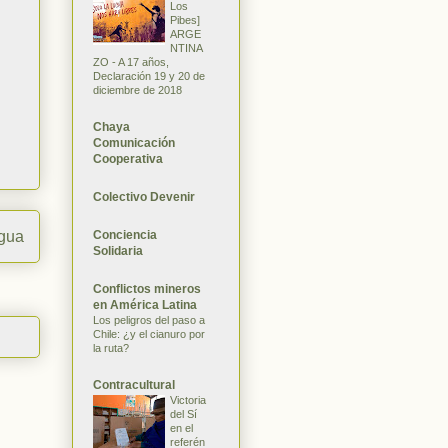
Los
Pibes]
ARGE
NTINA
ZO - A 17 años,
Declaración 19 y 20 de
diciembre de 2018
Chaya
Comunicación
Cooperativa
Colectivo Devenir
Conciencia
igua
Solidaria
Conflictos mineros
en América Latina
Los peligros del paso a
Chile: ¿y el cianuro por
la ruta?
Contracultural
Victoria
del Sí
en el
referén