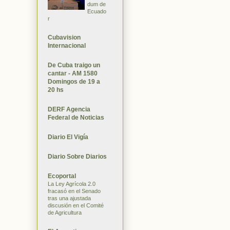
dum de
Ecuado
r
Cubavision
Internacional
De Cuba traigo un
cantar - AM 1580
Domingos de 19 a
20 hs
DERF Agencia
Federal de Noticias
Diario El Vigía
Diario Sobre Diarios
Ecoportal
La Ley Agrícola 2.0
fracasó en el Senado
tras una ajustada
discusión en el Comité
de Agricultura