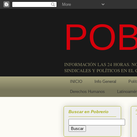
POB
INFORMACIÓN LAS 24 HORAS. N
SINDICALES Y POLÍTICOS EN EL
INICIO
Info General
Polít
Derechos Humanos
Latinoamér
Buscar en Pobrerío