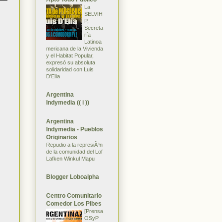
La
SELVIH
P,
Secreta
ría
Latinoa
mericana de la Vivienda
y el Habitat Popular,
expresó su absoluta
solidaridad con Luis
D'Elía
Argentina
Indymedia (( i ))
Argentina
Indymedia - Pueblos
Originarios
Repudio a la represiÃ³n
de la comunidad del Lof
Lafken Winkul Mapu
Blogger Loboalpha
Centro Comunitario
Comedor Los Pibes
[Prensa
OSyP