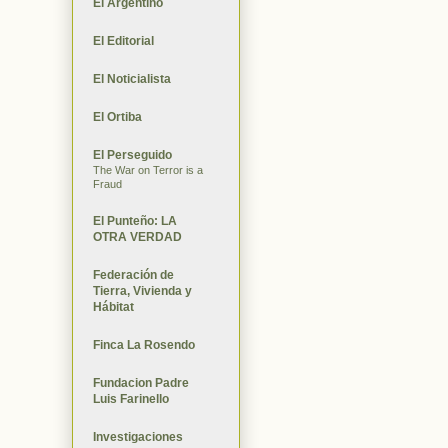
El Argentino
El Editorial
El Noticialista
El Ortiba
El Perseguido
The War on Terror is a
Fraud
El Punteño: LA
OTRA VERDAD
Federación de
Tierra, Vivienda y
Hábitat
Finca La Rosendo
Fundacion Padre
Luis Farinello
Investigaciones