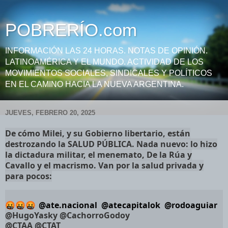
POBRERÍO.com
INFORMACIÓN LAS 24 HORAS. NOTAS DE OPINIÓN.
LATINOAMÉRICA Y EL MUNDO. ACTIVIDAD DE LOS
MOVIMIENTOS SOCIALES, SINDICALES Y POLÍTICOS
EN EL CAMINO HACIA LA NUEVA ARGENTINA.
JUEVES, FEBRERO 20, 2025
De cómo Milei, y su Gobierno libertario, están
destrozando la SALUD PÚBLICA. Nada nuevo: lo hizo
la dictadura militar, el menemato, De la Rúa y
Cavallo y el macrismo. Van por la salud privada y
para pocos:
🤬🤬🤬
@ate.nacional
@atecapitalok
@rodoaguiar
@HugoYasky
@CachorroGodoy
@CTAA
@CTAT