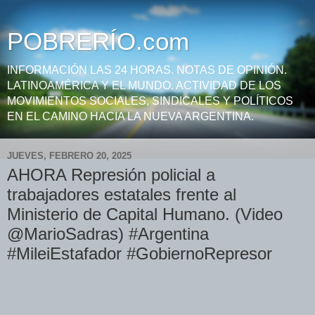
POBRERÍO.com
INFORMACIÓN LAS 24 HORAS. NOTAS DE OPINIÓN.
LATINOAMÉRICA Y EL MUNDO. ACTIVIDAD DE LOS
MOVIMIENTOS SOCIALES, SINDICALES Y POLÍTICOS
EN EL CAMINO HACIA LA NUEVA ARGENTINA.
JUEVES, FEBRERO 20, 2025
AHORA Represión policial a
trabajadores estatales frente al
Ministerio de Capital Humano. (Video
@MarioSadras) #Argentina
#MileiEstafador #GobiernoRepresor