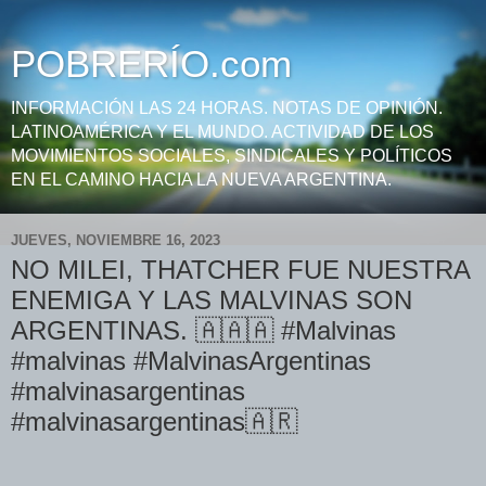
POBRERÍO.com
INFORMACIÓN LAS 24 HORAS. NOTAS DE OPINIÓN.
LATINOAMÉRICA Y EL MUNDO. ACTIVIDAD DE LOS
MOVIMIENTOS SOCIALES, SINDICALES Y POLÍTICOS
EN EL CAMINO HACIA LA NUEVA ARGENTINA.
JUEVES, NOVIEMBRE 16, 2023
NO MILEI, THATCHER FUE NUESTRA
ENEMIGA Y LAS MALVINAS SON
ARGENTINAS. 🇦🇦🇦 #Malvinas
#malvinas #MalvinasArgentinas
#malvinasargentinas
#malvinasargentinas🇦🇷