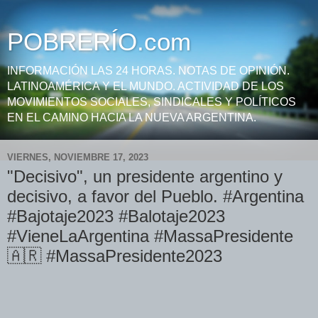
POBRERÍO.com
INFORMACIÓN LAS 24 HORAS. NOTAS DE OPINIÓN.
LATINOAMÉRICA Y EL MUNDO. ACTIVIDAD DE LOS
MOVIMIENTOS SOCIALES, SINDICALES Y POLÍTICOS
EN EL CAMINO HACIA LA NUEVA ARGENTINA.
VIERNES, NOVIEMBRE 17, 2023
"Decisivo", un presidente argentino y
decisivo, a favor del Pueblo. #Argentina
#Bajotaje2023 #Balotaje2023
#VieneLaArgentina #MassaPresidente
🇦🇷 #MassaPresidente2023