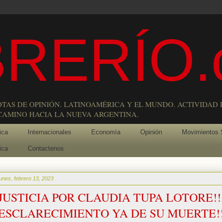
RERÍO.
OTAS DE OPINIÓN. LATINOAMÉRICA Y EL MUNDO. ACTIVIDAD 
 CAMINO HACIA LA NUEVA ARGENTINA.
ica
Internacionales
Economía
Opinión
Movimientos 
ica
Contactenos
lunes, febrero 13, 2023
JUSTICIA POR CLAUDIA TUPA LOTORE!!
ESCLARECIMIENTO YA DE SU MUERTE!