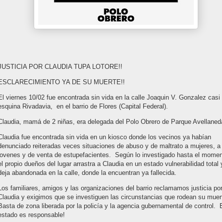
JUSTICIA POR CLAUDIA TUPA LOTORE!!
ESCLARECIMIENTO YA DE SU MUERTE!!
El viernes 10/02 fue encontrada sin vida en la calle Joaquin V. Gonzalez casi
esquina Rivadavia, en el barrio de Flores (Capital Federal).
Claudia, mamá de 2 niñas, era delegada del Polo Obrero de Parque Avellaned
Claudia fue encontrada sin vida en un kiosco donde los vecinos ya habían
denunciado reiteradas veces situaciones de abuso y de maltrato a mujeres, a
jovenes y de venta de estupefacientes. Según lo investigado hasta el momen
el propio dueños del lugar arrastra a Claudia en un estado vulnerabilidad total 
deja abandonada en la calle, donde la encuentran ya fallecida.
Los familiares, amigos y las organizaciones del barrio reclamamos justicia po
Claudia y exigimos que se investiguen las circunstancias que rodean su muer
Basta de zona liberada por la policía y la agencia gubernamental de control. 
estado es responsable!