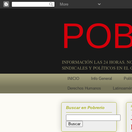
POB
INFORMACIÓN LAS 24 HORAS. N
SINDICALES Y POLÍTICOS EN EL
INICIO
Info General
Polít
Derechos Humanos
Latinoamér
Buscar en Pobrerío