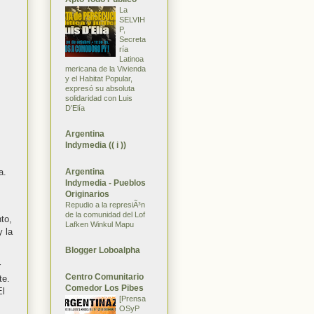
La
SELVIH
P,
Secreta
ría
Latinoa
mericana de la Vivienda
y el Habitat Popular,
expresó su absoluta
solidaridad con Luis
D'Elía
Argentina
Indymedia (( i ))
Argentina
a.
Indymedia - Pueblos
Originarios
Repudio a la represiÃ³n
de la comunidad del Lof
to,
Lafken Winkul Mapu
y la
Blogger Loboalpha
r
Centro Comunitario
te.
Comedor Los Pibes
El
[Prensa
OSyP