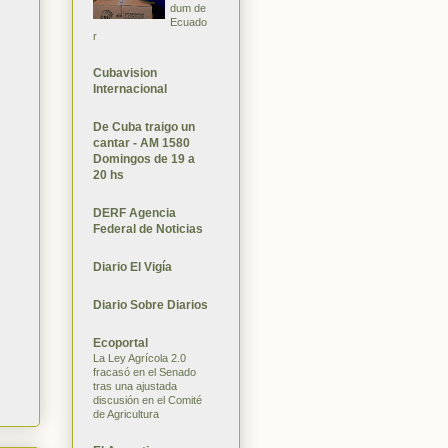
dum de
Ecuado
r
Cubavision
Internacional
De Cuba traigo un
cantar - AM 1580
Domingos de 19 a
20 hs
DERF Agencia
Federal de Noticias
Diario El Vigía
Diario Sobre Diarios
Ecoportal
La Ley Agrícola 2.0
fracasó en el Senado
tras una ajustada
discusión en el Comité
de Agricultura