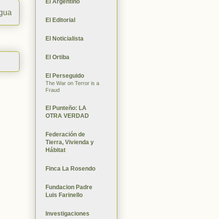
El Argentino
igua
El Editorial
El Noticialista
El Ortiba
El Perseguido
The War on Terror is a
Fraud
El Punteño: LA
OTRA VERDAD
Federación de
Tierra, Vivienda y
Hábitat
Finca La Rosendo
Fundacion Padre
Luis Farinello
Investigaciones