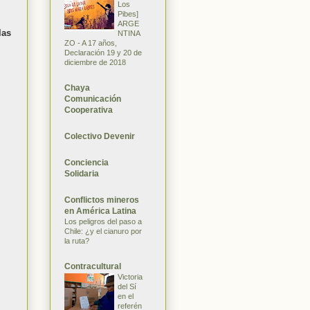
Los
Pibes]
ARGE
las
NTINA
ZO - A 17 años,
Declaración 19 y 20 de
diciembre de 2018
Chaya
Comunicación
Cooperativa
Colectivo Devenir
Conciencia
Solidaria
Conflictos mineros
en América Latina
Los peligros del paso a
Chile: ¿y el cianuro por
la ruta?
Contracultural
Victoria
del Sí
en el
referén