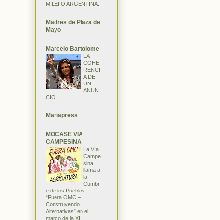
MILEI O ARGENTINA.
Madres de Plaza de
Mayo
Marcelo Bartolome
LA
COHE
RENCI
A DE
UN
ANUN
CIO
Mariapress
MOCASE VIA
CAMPESINA
La Vía
Campe
sina
llama a
la
Cumbr
e de los Pueblos
“Fuera OMC –
Construyendo
Alternativas” en el
marco de la XI