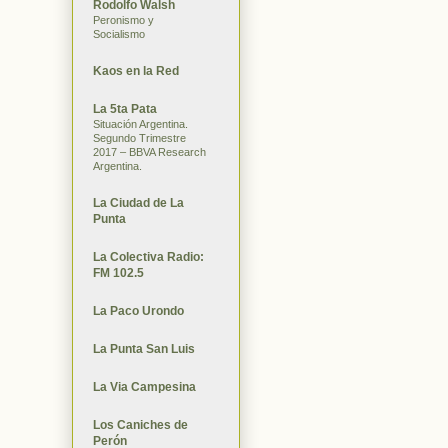
Rodolfo Walsh
Peronismo y
Socialismo
Kaos en la Red
La 5ta Pata
Situación Argentina.
Segundo Trimestre
2017 – BBVA Research
Argentina.
La Ciudad de La
Punta
La Colectiva Radio:
FM 102.5
La Paco Urondo
La Punta San Luis
La Via Campesina
Los Caniches de
Perón