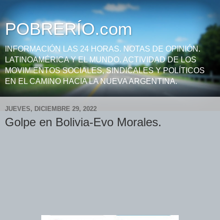
POBRERÍO.com
INFORMACIÓN LAS 24 HORAS. NOTAS DE OPINIÓN.
LATINOAMÉRICA Y EL MUNDO. ACTIVIDAD DE LOS
MOVIMIENTOS SOCIALES, SINDICALES Y POLÍTICOS
EN EL CAMINO HACIA LA NUEVA ARGENTINA.
JUEVES, DICIEMBRE 29, 2022
Golpe en Bolivia-Evo Morales.