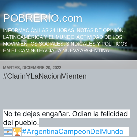
POBRERÍO.com
INFORMACIÓN LAS 24 HORAS. NOTAS DE OPINIÓN.
LATINOAMÉRICA Y EL MUNDO. ACTIVIDAD DE LOS
MOVIMIENTOS SOCIALES, SINDICALES Y POLÍTICOS
EN EL CAMINO HACIA LA NUEVA ARGENTINA.
MARTES, DICIEMBRE 20, 2022
#ClarinYLaNacionMienten
No te dejes engañar. Odian la felicidad 
#ArgentinaCampeonDelMundo