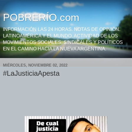
POBRERÍO.com
INFORMACIÓN LAS 24 HORAS. NOTAS DE OPINIÓN.
LATINOAMÉRICA Y EL MUNDO. ACTIVIDAD DE LOS
MOVIMIENTOS SOCIALES, SINDICALES Y POLÍTICOS
EN EL CAMINO HACIA LA NUEVA ARGENTINA.
MIÉRCOLES, NOVIEMBRE 02, 2022
#LaJusticiaApesta