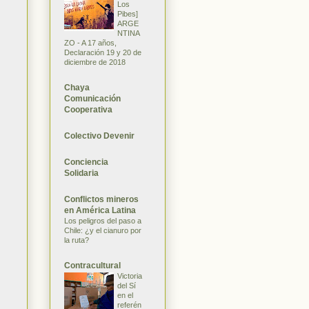
Los
Pibes]
ARGE
NTINA
ZO - A 17 años,
Declaración 19 y 20 de
diciembre de 2018
Chaya
Comunicación
Cooperativa
Colectivo Devenir
Conciencia
Solidaria
Conflictos mineros
en América Latina
Los peligros del paso a
Chile: ¿y el cianuro por
la ruta?
Contracultural
Victoria
del Sí
en el
referén