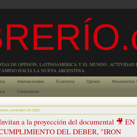
RERÍO.
OTAS DE OPINIÓN. LATINOAMÉRICA Y EL MUNDO. ACTIVIDAD 
 CAMINO HACIA LA NUEVA ARGENTINA.
ica
Internacionales
Economía
Opinión
Movimientos 
ica
Contactenos
jueves, noviembre 24, 2022
Invitan a la proyección del documental 🎥 EN
CUMPLIMIENTO DEL DEBER, "IRON