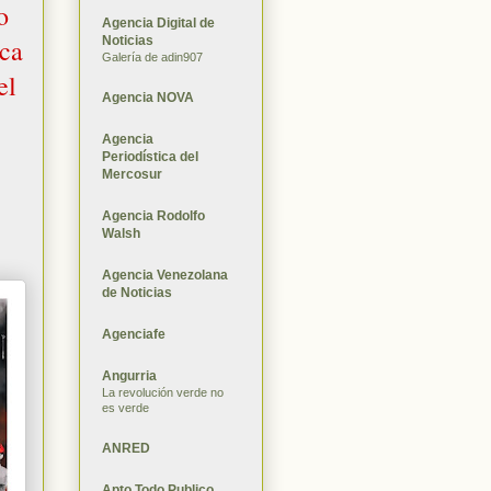
o
Agencia Digital de
Noticias
eca
Galería de adin907
el
Agencia NOVA
Agencia
Periodística del
Mercosur
Agencia Rodolfo
Walsh
Agencia Venezolana
de Noticias
Agenciafe
Angurria
La revolución verde no
es verde
ANRED
Apto Todo Publico