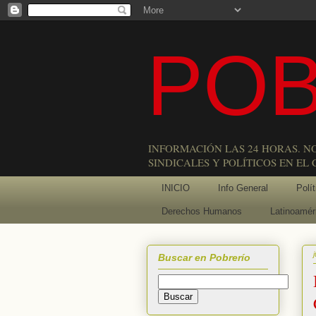
POB
INFORMACIÓN LAS 24 HORAS. N
SINDICALES Y POLÍTICOS EN EL
INICIO
Info General
Polít
Derechos Humanos
Latinoamér
Buscar en Pobrerío