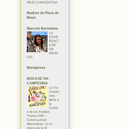
MILEI O ARGENTINA.
Madres de Plaza de
Mayo
Marcelo Bartolome
LA
COHE
RENCI
A DE
UN
ANUN
CIO
Mariapress
MOCASE VIA
CAMPESINA
La Vía
Campe
sina
llama a
la
Cumbr
e de los Pueblos
“Fuera OMC –
Construyendo
Alternativas” en el
marco de la XI