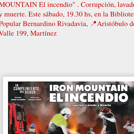
MOUNTAIN El incendio" . Corrupción, lavad
y muerte. Este sábado, 19.30 hs, en la Bibliot
Popular Bernardino Rivadavia, 📍Aristóbulo d
Valle 199, Martínez