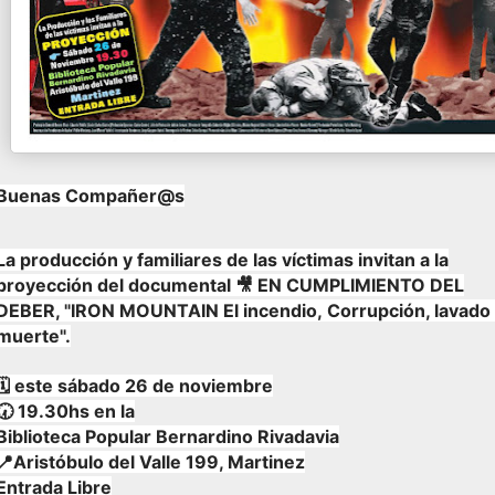
Buenas Compañer@s
La producción y familiares de las víctimas invitan a la
proyección del documental 🎥 EN CUMPLIMIENTO DEL
DEBER, "
IRON MOUNTAIN
El incendio,
Corrupción, lavado
muerte".
🗓️ este sábado 26 de noviembre
🕢 19.30hs en la
Biblioteca Popular Bernardino Rivadavia
📍Aristóbulo del Valle 199, Martinez
Entrada Libre