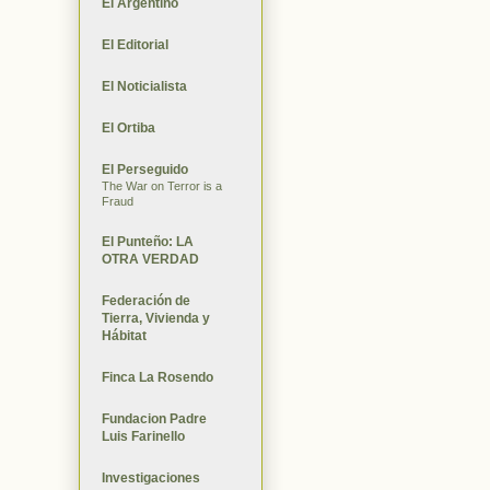
El Argentino
El Editorial
El Noticialista
El Ortiba
El Perseguido
The War on Terror is a
Fraud
El Punteño: LA
OTRA VERDAD
Federación de
Tierra, Vivienda y
Hábitat
Finca La Rosendo
Fundacion Padre
Luis Farinello
Investigaciones