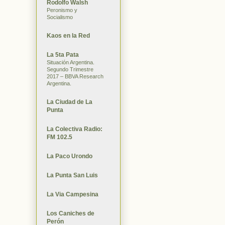
Rodolfo Walsh
Peronismo y
Socialismo
Kaos en la Red
La 5ta Pata
Situación Argentina.
Segundo Trimestre
2017 – BBVA Research
Argentina.
La Ciudad de La
Punta
La Colectiva Radio:
FM 102.5
La Paco Urondo
La Punta San Luis
La Via Campesina
Los Caniches de
Perón