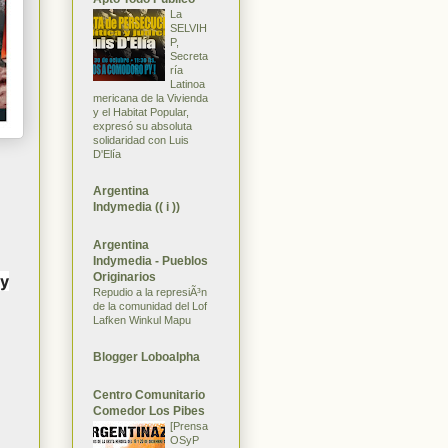
La
SELVIH
P,
Secreta
ría
Latinoa
mericana de la Vivienda
y el Habitat Popular,
expresó su absoluta
solidaridad con Luis
D'Elía
Argentina
Indymedia (( i ))
Argentina
Indymedia - Pueblos
Originarios
 y
Repudio a la represiÃ³n
de la comunidad del Lof
Lafken Winkul Mapu
Blogger Loboalpha
Centro Comunitario
Comedor Los Pibes
[Prensa
OSyP