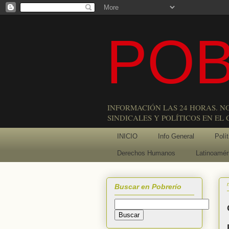
POB
INFORMACIÓN LAS 24 HORAS. N
SINDICALES Y POLÍTICOS EN EL
INICIO
Info General
Polít
Derechos Humanos
Latinoamér
Buscar en Pobrerío