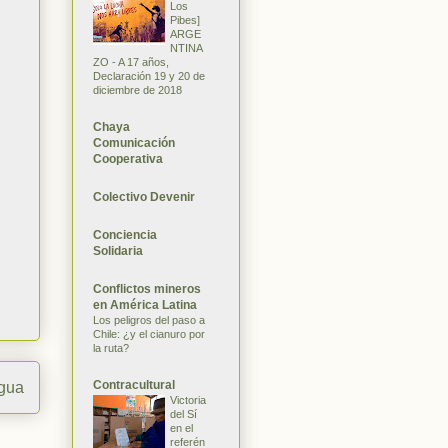
Los
Pibes]
ARGE
NTINA
ZO - A 17 años,
Declaración 19 y 20 de
diciembre de 2018
Chaya
Comunicación
Cooperativa
Colectivo Devenir
Conciencia
Solidaria
Conflictos mineros
en América Latina
Los peligros del paso a
Chile: ¿y el cianuro por
la ruta?
Contracultural
igua
Victoria
del Sí
en el
referén