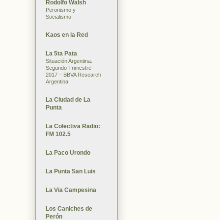
Rodolfo Walsh
Peronismo y
Socialismo
Kaos en la Red
La 5ta Pata
Situación Argentina.
Segundo Trimestre
2017 – BBVA Research
Argentina.
La Ciudad de La
Punta
La Colectiva Radio:
FM 102.5
La Paco Urondo
La Punta San Luis
La Via Campesina
Los Caniches de
Perón