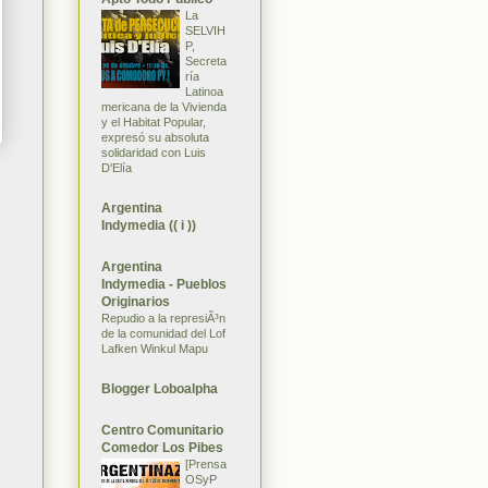
La
SELVIH
P,
Secreta
ría
Latinoa
mericana de la Vivienda
y el Habitat Popular,
expresó su absoluta
solidaridad con Luis
D'Elía
Argentina
Indymedia (( i ))
Argentina
Indymedia - Pueblos
Originarios
Repudio a la represiÃ³n
de la comunidad del Lof
Lafken Winkul Mapu
Blogger Loboalpha
Centro Comunitario
Comedor Los Pibes
[Prensa
OSyP