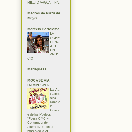
MILEI O ARGENTINA.
Madres de Plaza de
Mayo
Marcelo Bartolome
LA
COHE
RENCI
A DE
UN
ANUN
CIO
Mariapress
MOCASE VIA
CAMPESINA
La Vía
Campe
sina
llama a
la
Cumbr
e de los Pueblos
“Fuera OMC –
Construyendo
Alternativas” en el
marco de la XI