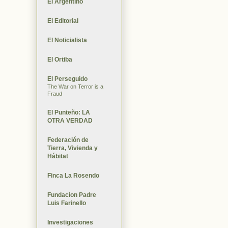
El Argentino
El Editorial
El Noticialista
El Ortiba
El Perseguido
The War on Terror is a
Fraud
El Punteño: LA
OTRA VERDAD
Federación de
Tierra, Vivienda y
Hábitat
Finca La Rosendo
Fundacion Padre
Luis Farinello
Investigaciones