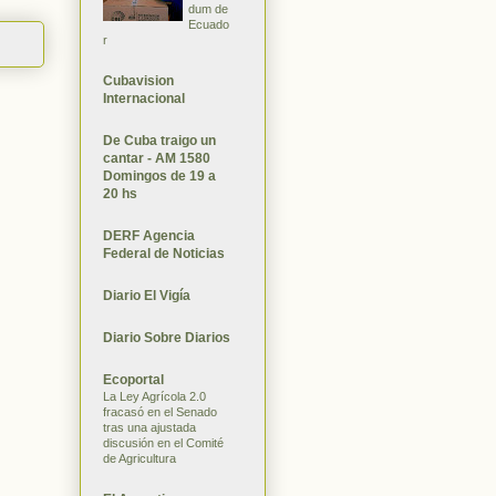
dum de
Ecuado
r
Cubavision
Internacional
De Cuba traigo un
cantar - AM 1580
Domingos de 19 a
20 hs
DERF Agencia
Federal de Noticias
Diario El Vigía
Diario Sobre Diarios
Ecoportal
La Ley Agrícola 2.0
fracasó en el Senado
tras una ajustada
discusión en el Comité
de Agricultura