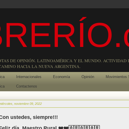
RERÍO.
OTAS DE OPINIÓN. LATINOAMÉRICA Y EL MUNDO. ACTIVIDAD 
 CAMINO HACIA LA NUEVA ARGENTINA.
ica
Internacionales
Economía
Opinión
Movimientos 
ica
Contactenos
miércoles, noviembre 09, 2022
Con ustedes, siempre!!!
Feliz día, Maestro Rural ❤️❤️🇦🇷🇦🇷🇦🇷