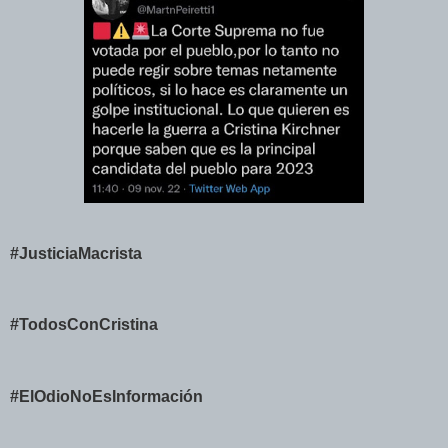
#JusticiaMacrista
#TodosConCristina
#ElOdioNoEsInformación