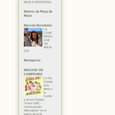
MILEI O ARGENTINA.
Madres de Plaza de
Mayo
Marcelo Bartolome
LA
COHE
RENCI
A DE
UN
ANUN
CIO
Mariapress
MOCASE VIA
CAMPESINA
La Vía
Campe
sina
llama a
la
Cumbr
e de los Pueblos
“Fuera OMC –
Construyendo
Alternativas” en el
marco de la XI