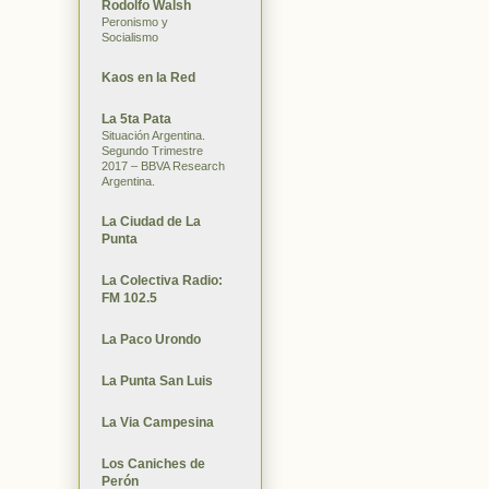
Rodolfo Walsh
Peronismo y
Socialismo
Kaos en la Red
La 5ta Pata
Situación Argentina.
Segundo Trimestre
2017 – BBVA Research
Argentina.
La Ciudad de La
Punta
La Colectiva Radio:
FM 102.5
La Paco Urondo
La Punta San Luis
La Via Campesina
Los Caniches de
Perón