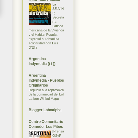
La
SELVIH
P,
Secreta
ría
Latinoa
mericana de la Vivienda
y el Habitat Popular,
expresó su absoluta
solidaridad con Luis
D'Elía
Argentina
Indymedia (( i ))
Argentina
Indymedia - Pueblos
Originarios
Repudio a la represiÃ³n
de la comunidad del Lof
Lafken Winkul Mapu
Blogger Loboalpha
Centro Comunitario
Comedor Los Pibes
[Prensa
OSyP