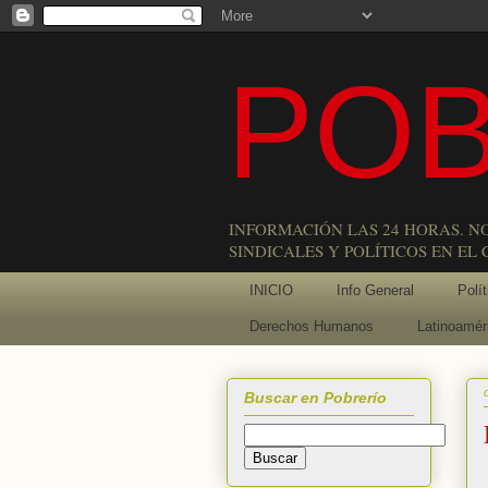
POB
INFORMACIÓN LAS 24 HORAS. N
SINDICALES Y POLÍTICOS EN EL
INICIO
Info General
Polít
Derechos Humanos
Latinoamér
Buscar en Pobrerío