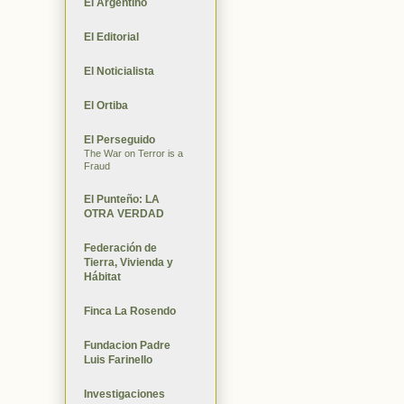
El Argentino
El Editorial
El Noticialista
El Ortiba
El Perseguido
The War on Terror is a
Fraud
El Punteño: LA
OTRA VERDAD
Federación de
Tierra, Vivienda y
Hábitat
Finca La Rosendo
Fundacion Padre
Luis Farinello
Investigaciones