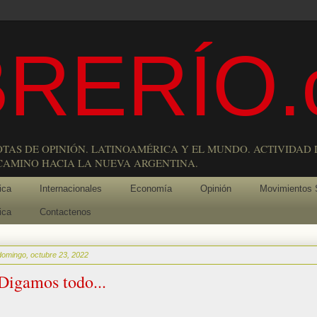
RERÍO.
OTAS DE OPINIÓN. LATINOAMÉRICA Y EL MUNDO. ACTIVIDAD 
 CAMINO HACIA LA NUEVA ARGENTINA.
ica
Internacionales
Economía
Opinión
Movimientos 
ica
Contactenos
domingo, octubre 23, 2022
Digamos todo...