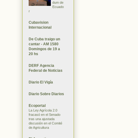
dum de
Ecuado
r
Cubavision
Internacional
De Cuba traigo un
cantar - AM 1580
Domingos de 19 a
20 hs
DERF Agencia
Federal de Noticias
Diario El Vigía
Diario Sobre Diarios
Ecoportal
La Ley Agrícola 2.0
fracasó en el Senado
tras una ajustada
discusión en el Comité
de Agricultura