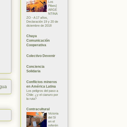
Los
Pibes]
ARGE
NTINA
ZO - A 17 años,
Declaración 19 y 20 de
diciembre de 2018
Chaya
Comunicación
Cooperativa
Colectivo Devenir
Conciencia
Solidaria
Conflictos mineros
igua
en América Latina
Los peligros del paso a
Chile: ¿y el cianuro por
la ruta?
Contracultural
Victoria
del Sí
en el
referén