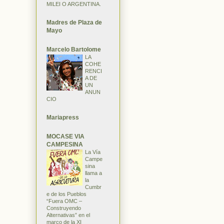
MILEI O ARGENTINA.
Madres de Plaza de
Mayo
Marcelo Bartolome
LA
COHE
RENCI
A DE
UN
ANUN
CIO
Mariapress
MOCASE VIA
CAMPESINA
La Vía
Campe
sina
llama a
la
Cumbr
e de los Pueblos
“Fuera OMC –
Construyendo
Alternativas” en el
marco de la XI