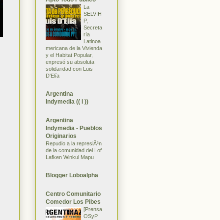
La
SELVIH
P,
Secreta
ría
Latinoa
mericana de la Vivienda
y el Habitat Popular,
expresó su absoluta
solidaridad con Luis
D'Elía
Argentina
Indymedia (( i ))
Argentina
Indymedia - Pueblos
Originarios
Repudio a la represiÃ³n
de la comunidad del Lof
Lafken Winkul Mapu
Blogger Loboalpha
Centro Comunitario
Comedor Los Pibes
[Prensa
OSyP