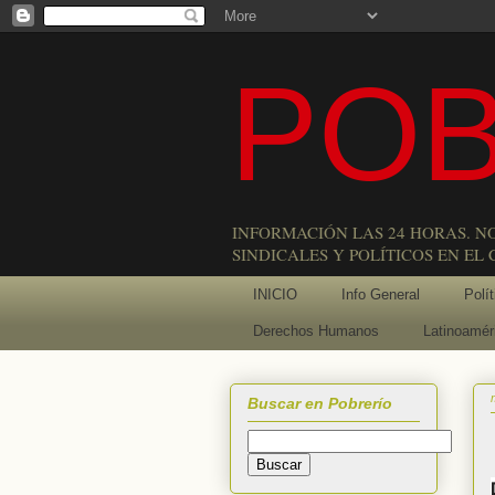
POB
INFORMACIÓN LAS 24 HORAS. N
SINDICALES Y POLÍTICOS EN EL
INICIO
Info General
Polít
Derechos Humanos
Latinoamér
Buscar en Pobrerío