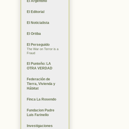
El Argentino
El Editorial
El Noticialista
El Ortiba
El Perseguido
The War on Terror is a
Fraud
El Punteño: LA
OTRA VERDAD
Federación de
Tierra, Vivienda y
Hábitat
Finca La Rosendo
Fundacion Padre
Luis Farinello
Investigaciones