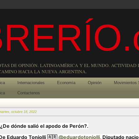
RERÍO.
OTAS DE OPINIÓN. LATINOAMÉRICA Y EL MUNDO. ACTIVIDAD 
 CAMINO HACIA LA NUEVA ARGENTINA.
ica
Internacionales
Economía
Opinión
Movimientos 
ica
Contactenos
martes, octubre 18, 2022
¿De dónde salió el apodo de Perón?.
De Eduardo Toniolli 🇦🇷
@eduardotoniolli
, Diputado nacio