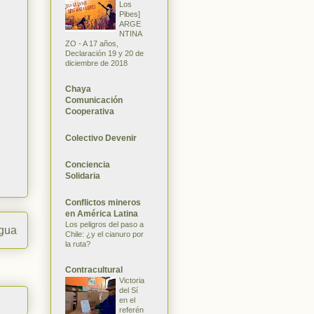
Los
Pibes]
ARGE
NTINA
ZO - A 17 años,
Declaración 19 y 20 de
diciembre de 2018
Chaya
Comunicación
Cooperativa
Colectivo Devenir
Conciencia
Solidaria
Conflictos mineros
en América Latina
Los peligros del paso a
igua
Chile: ¿y el cianuro por
la ruta?
Contracultural
Victoria
del Sí
en el
referén