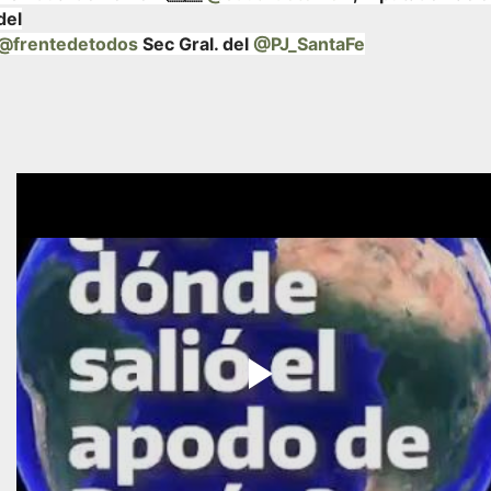
del
@frentedetodos
Sec Gral. del
@PJ_SantaFe