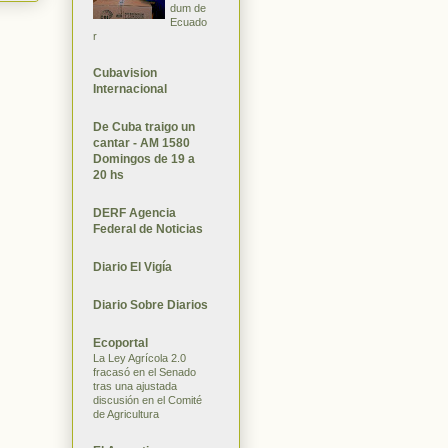
dum de
Ecuado
r
Cubavision
Internacional
De Cuba traigo un
cantar - AM 1580
Domingos de 19 a
20 hs
DERF Agencia
Federal de Noticias
Diario El Vigía
Diario Sobre Diarios
Ecoportal
La Ley Agrícola 2.0
fracasó en el Senado
tras una ajustada
discusión en el Comité
de Agricultura