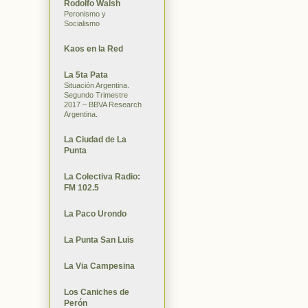
Rodolfo Walsh
Peronismo y
Socialismo
Kaos en la Red
La 5ta Pata
Situación Argentina.
Segundo Trimestre
2017 – BBVA Research
Argentina.
La Ciudad de La
Punta
La Colectiva Radio:
FM 102.5
La Paco Urondo
La Punta San Luis
La Via Campesina
Los Caniches de
Perón