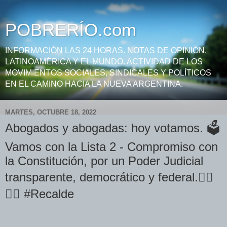
POBRERÍO.com
INFORMACIÓN LAS 24 HORAS. NOTAS DE OPINIÓN.
LATINOAMÉRICA Y EL MUNDO. ACTIVIDAD DE LOS
MOVIMIENTOS SOCIALES, SINDICALES Y POLÍTICOS
EN EL CAMINO HACIA LA NUEVA ARGENTINA.
MARTES, OCTUBRE 18, 2022
Abogados y abogadas: hoy votamos. 🗳
Vamos con la Lista 2 - Compromiso con
la Constitución, por un Poder Judicial
transparente, democrático y federal.👇🏼
🇦🇷 #Recalde