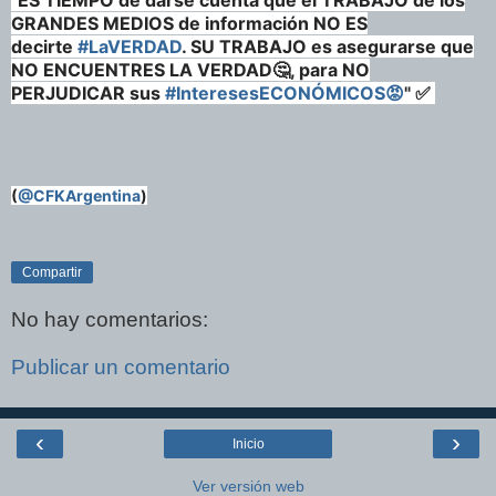
"ES TIEMPO de darse cuenta que el TRABAJO de los
GRANDES MEDIOS de información NO ES
decirte
#LaVERDAD
. SU TRABAJO es asegurarse que
NO ENCUENTRES LA VERDAD🤔, para NO
PERJUDICAR sus
#InteresesECONÓMICOS😡
" ✅
(
@CFKArgentina
)
Compartir
No hay comentarios:
Publicar un comentario
‹
›
Inicio
Ver versión web