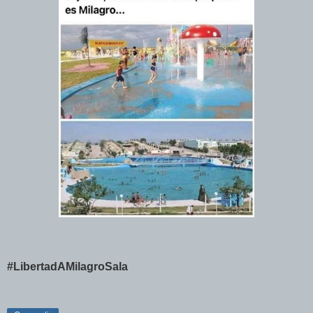
#LibertadAMilagroSala