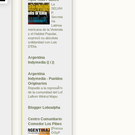
La
SELVIH
P,
Secreta
ría
Latinoa
mericana de la Vivienda
y el Habitat Popular,
expresó su absoluta
solidaridad con Luis
D'Elía
Argentina
Indymedia (( i ))
Argentina
Indymedia - Pueblos
Originarios
Repudio a la represiÃ³n
de la comunidad del Lof
Lafken Winkul Mapu
Blogger Loboalpha
Centro Comunitario
Comedor Los Pibes
[Prensa
OSyP