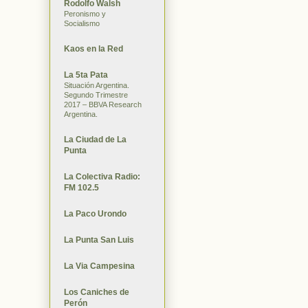
Rodolfo Walsh
Peronismo y
Socialismo
Kaos en la Red
La 5ta Pata
Situación Argentina.
Segundo Trimestre
2017 – BBVA Research
Argentina.
La Ciudad de La
Punta
La Colectiva Radio:
FM 102.5
La Paco Urondo
La Punta San Luis
La Via Campesina
Los Caniches de
Perón