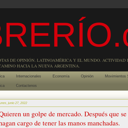
RERÍO.
OTAS DE OPINIÓN. LATINOAMÉRICA Y EL MUNDO. ACTIVIDAD 
 CAMINO HACIA LA NUEVA ARGENTINA.
ica
Internacionales
Economía
Opinión
Movimientos 
ica
Contactenos
lunes, junio 27, 2022
Quieren un golpe de mercado. Después que se
hagan cargo de tener las manos manchadas.