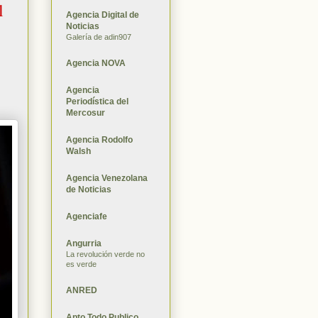
l
Agencia Digital de
Noticias
Galería de adin907
Agencia NOVA
Agencia
Periodística del
Mercosur
Agencia Rodolfo
Walsh
Agencia Venezolana
de Noticias
Agenciafe
Angurria
La revolución verde no
es verde
ANRED
Apto Todo Publico