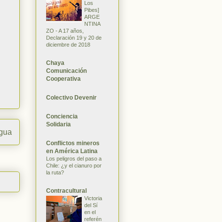
Los
Pibes]
ARGE
NTINA
ZO - A 17 años,
Declaración 19 y 20 de
diciembre de 2018
Chaya
Comunicación
Cooperativa
Colectivo Devenir
Conciencia
Solidaria
igua
Conflictos mineros
en América Latina
Los peligros del paso a
Chile: ¿y el cianuro por
la ruta?
Contracultural
Victoria
del Sí
en el
referén