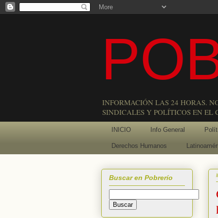
POB
INFORMACIÓN LAS 24 HORAS. N
SINDICALES Y POLÍTICOS EN EL
INICIO
Info General
Polít
Derechos Humanos
Latinoamér
Buscar en Pobrerío