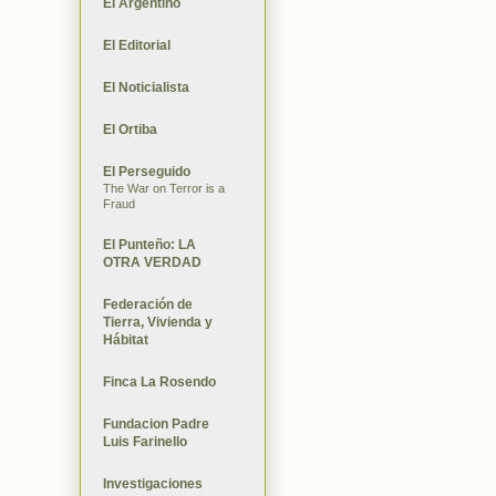
El Argentino
El Editorial
El Noticialista
El Ortiba
El Perseguido
The War on Terror is a
Fraud
El Punteño: LA
OTRA VERDAD
Federación de
Tierra, Vivienda y
Hábitat
Finca La Rosendo
Fundacion Padre
Luis Farinello
Investigaciones