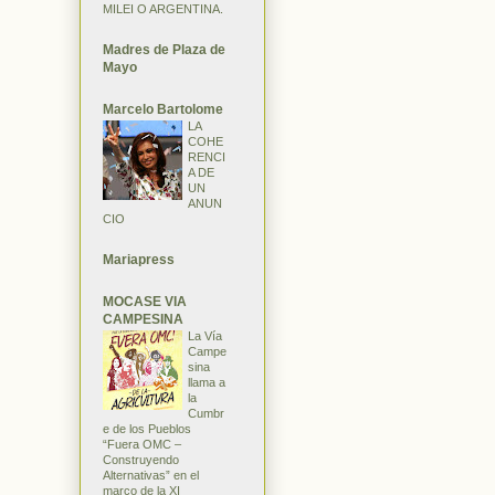
MILEI O ARGENTINA.
Madres de Plaza de
Mayo
Marcelo Bartolome
LA
COHE
RENCI
A DE
UN
ANUN
CIO
Mariapress
MOCASE VIA
CAMPESINA
La Vía
Campe
sina
llama a
la
Cumbr
e de los Pueblos
“Fuera OMC –
Construyendo
Alternativas” en el
marco de la XI