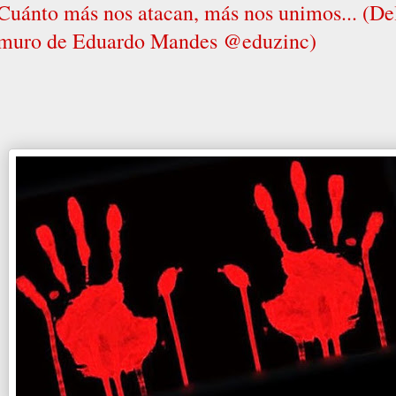
Cuánto más nos atacan, más nos unimos... (De
muro de Eduardo Mandes @eduzinc)