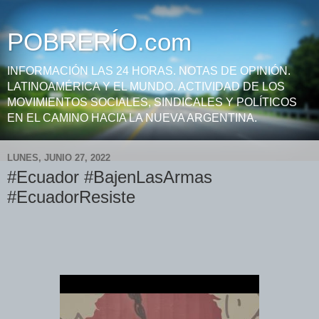
POBRERÍO.com
INFORMACIÓN LAS 24 HORAS. NOTAS DE OPINIÓN.
LATINOAMÉRICA Y EL MUNDO. ACTIVIDAD DE LOS
MOVIMIENTOS SOCIALES, SINDICALES Y POLÍTICOS
EN EL CAMINO HACIA LA NUEVA ARGENTINA.
LUNES, JUNIO 27, 2022
#Ecuador #BajenLasArmas
#EcuadorResiste