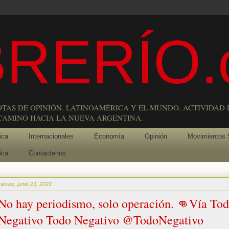
RERÍO.
OTAS DE OPINIÓN. LATINOAMÉRICA Y EL MUNDO. ACTIVIDAD 
 CAMINO HACIA LA NUEVA ARGENTINA.
ica
Internacionales
Economía
Opinión
Movimientos 
ica
Contactenos
jueves, junio 23, 2022
No hay periodismo, solo operación. 👊Vía To
Negativo Todo Negativo @TodoNegativo