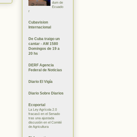
dum de
Ecuado
r
Cubavision
Internacional
De Cuba traigo un
cantar - AM 1580
Domingos de 19 a
20 hs
DERF Agencia
Federal de Noticias
Diario El Vigía
Diario Sobre Diarios
Ecoportal
La Ley Agrícola 2.0
fracasó en el Senado
tras una ajustada
discusión en el Comité
de Agricultura