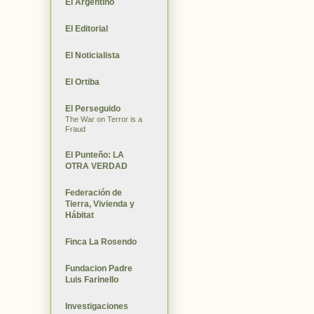
El Argentino
El Editorial
El Noticialista
El Ortiba
El Perseguido
The War on Terror is a
Fraud
El Punteño: LA
OTRA VERDAD
Federación de
Tierra, Vivienda y
Hábitat
Finca La Rosendo
Fundacion Padre
Luis Farinello
Investigaciones