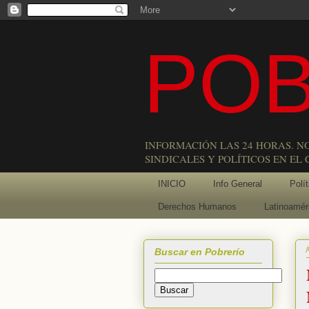
POB
INFORMACIÓN LAS 24 HORAS. N
SINDICALES Y POLÍTICOS EN EL
INICIO
Info General
Polít
Derechos Humanos
Latinoamér
Buscar en Pobrerío