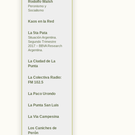
Rodolfo Walsh
Peronismo y
Socialismo
Kaos en la Red
La 5ta Pata
Situación Argentina.
Segundo Trimestre
2017 – BBVA Research
Argentina.
La Ciudad de La
Punta
La Colectiva Radio:
FM 102.5
La Paco Urondo
La Punta San Luis
La Via Campesina
Los Caniches de
Perón