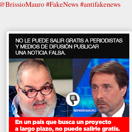
@BrissioMauro #FakeNews #antifakenews