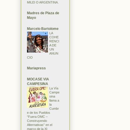
MILEI O ARGENTINA.
Madres de Plaza de
Mayo
Marcelo Bartolome
LA
COHE
RENCI
A DE
UN
ANUN
CIO
Mariapress
MOCASE VIA
CAMPESINA
La Vía
Campe
sina
llama a
la
Cumbr
e de los Pueblos
“Fuera OMC –
Construyendo
Alternativas” en el
marco de la XI