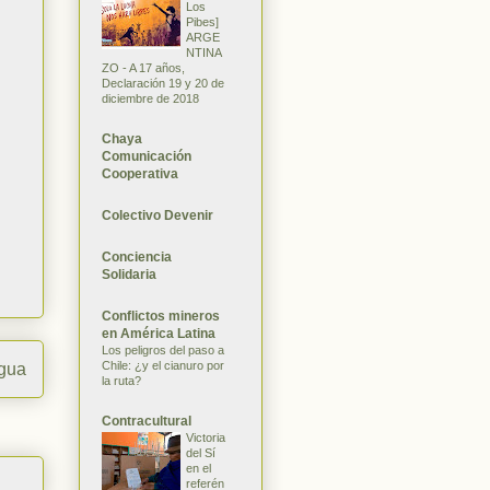
Los
Pibes]
ARGE
NTINA
ZO - A 17 años,
Declaración 19 y 20 de
diciembre de 2018
Chaya
Comunicación
Cooperativa
Colectivo Devenir
Conciencia
Solidaria
Conflictos mineros
en América Latina
Los peligros del paso a
Chile: ¿y el cianuro por
igua
la ruta?
Contracultural
Victoria
del Sí
en el
referén