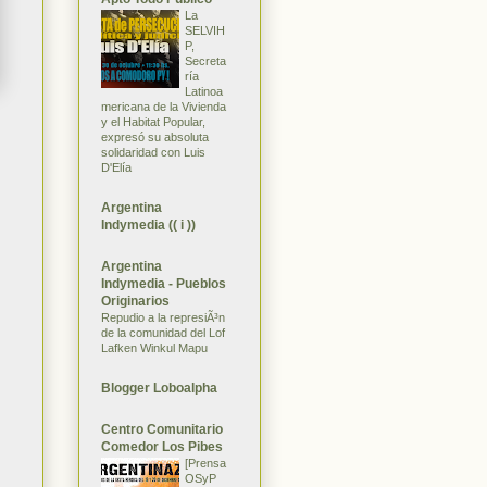
La
SELVIH
P,
Secreta
ría
Latinoa
mericana de la Vivienda
y el Habitat Popular,
expresó su absoluta
solidaridad con Luis
D'Elía
Argentina
Indymedia (( i ))
Argentina
Indymedia - Pueblos
Originarios
Repudio a la represiÃ³n
de la comunidad del Lof
Lafken Winkul Mapu
Blogger Loboalpha
Centro Comunitario
Comedor Los Pibes
[Prensa
OSyP