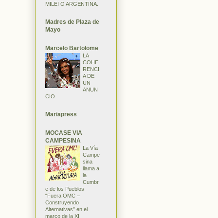
MILEI O ARGENTINA.
Madres de Plaza de
Mayo
Marcelo Bartolome
LA
COHE
RENCI
A DE
UN
ANUN
CIO
Mariapress
MOCASE VIA
CAMPESINA
La Vía
Campe
sina
llama a
la
Cumbr
e de los Pueblos
“Fuera OMC –
Construyendo
Alternativas” en el
marco de la XI