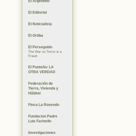
El Argentino
El Editorial
El Noticialista
El Ortiba
El Perseguido
The War on Terror is a
Fraud
El Punteño: LA
OTRA VERDAD
Federación de
Tierra, Vivienda y
Hábitat
Finca La Rosendo
Fundacion Padre
Luis Farinello
Investigaciones