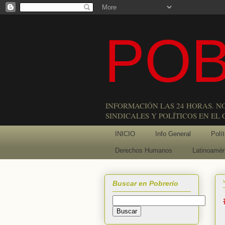
POB
INFORMACIÓN LAS 24 HORAS. N
SINDICALES Y POLÍTICOS EN EL
INICIO
Info General
Polít
Derechos Humanos
Latinoamér
Buscar en Pobrerío