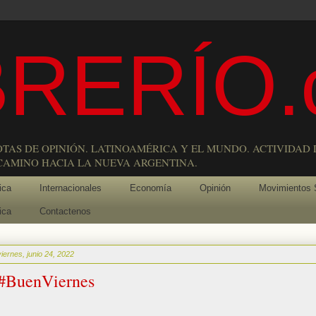
RERÍO.
OTAS DE OPINIÓN. LATINOAMÉRICA Y EL MUNDO. ACTIVIDAD 
 CAMINO HACIA LA NUEVA ARGENTINA.
ica
Internacionales
Economía
Opinión
Movimientos 
ica
Contactenos
viernes, junio 24, 2022
#BuenViernes