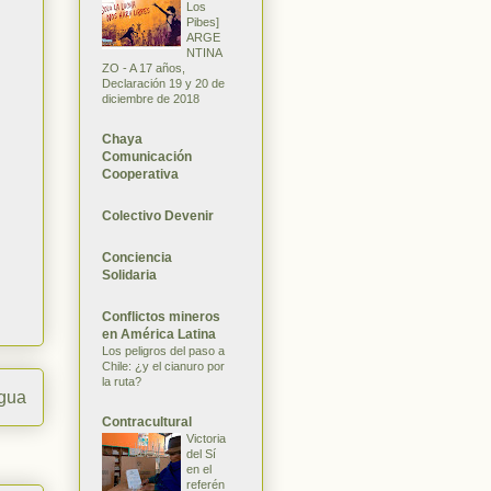
Los
Pibes]
ARGE
NTINA
ZO - A 17 años,
Declaración 19 y 20 de
diciembre de 2018
Chaya
Comunicación
Cooperativa
Colectivo Devenir
Conciencia
Solidaria
Conflictos mineros
en América Latina
Los peligros del paso a
Chile: ¿y el cianuro por
la ruta?
igua
Contracultural
Victoria
del Sí
en el
referén