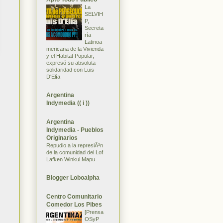
La
SELVIH
P,
Secreta
ría
Latinoa
mericana de la Vivienda
y el Habitat Popular,
expresó su absoluta
solidaridad con Luis
D'Elía
Argentina
Indymedia (( i ))
Argentina
Indymedia - Pueblos
Originarios
Repudio a la represiÃ³n
de la comunidad del Lof
Lafken Winkul Mapu
Blogger Loboalpha
Centro Comunitario
Comedor Los Pibes
[Prensa
OSyP