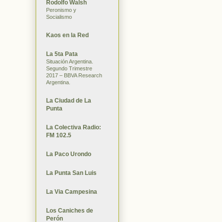
Rodolfo Walsh
Peronismo y
Socialismo
Kaos en la Red
La 5ta Pata
Situación Argentina.
Segundo Trimestre
2017 – BBVA Research
Argentina.
La Ciudad de La
Punta
La Colectiva Radio:
FM 102.5
La Paco Urondo
La Punta San Luis
La Via Campesina
Los Caniches de
Perón