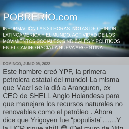
POBRERÍO.com
INFORMACIÓN LAS 24 HORAS. NOTAS DE OPINIÓN.
LATINOAMÉRICA Y EL MUNDO. ACTIVIDAD DE LOS
MOVIMIENTOS SOCIALES, SINDICALES Y POLÍTICOS
EN EL CAMINO HACIA LA NUEVA ARGENTINA.
DOMINGO, JUNIO 05, 2022
Este hombre creó YPF, la primera
petrolera estatal del mundo! La misma
que Macri se la dió a Aranguren, ex
CEO de SHELL Anglo Holandesa para
que manejara los recursos naturales no
renovables como el petróleo . Ahora
dice que Yrigoyen fue “populista”……Y
la UCR sigue ahí!! 😳 (Del muro de Nito