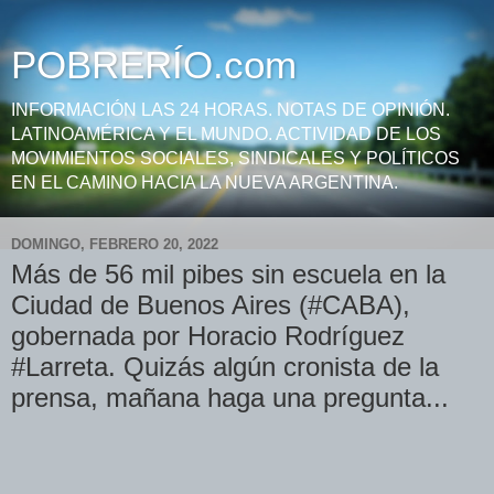
POBRERÍO.com
INFORMACIÓN LAS 24 HORAS. NOTAS DE OPINIÓN.
LATINOAMÉRICA Y EL MUNDO. ACTIVIDAD DE LOS
MOVIMIENTOS SOCIALES, SINDICALES Y POLÍTICOS
EN EL CAMINO HACIA LA NUEVA ARGENTINA.
DOMINGO, FEBRERO 20, 2022
Más de 56 mil pibes sin escuela en la
Ciudad de Buenos Aires (#CABA),
gobernada por Horacio Rodríguez
#Larreta. Quizás algún cronista de la
prensa, mañana haga una pregunta...