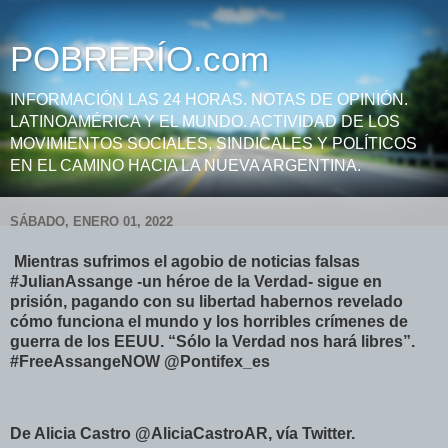
POBRERÍO.com
INFORMACIÓN LAS 24 HORAS. NOTAS DE OPINIÓN.
LATINOAMÉRICA Y EL MUNDO. ACTIVIDAD DE LOS
MOVIMIENTOS SOCIALES, SINDICALES Y POLÍTICOS
EN EL CAMINO HACIA LA NUEVA ARGENTINA.
SÁBADO, ENERO 01, 2022
Mientras sufrimos el agobio de noticias falsas
#JulianAssange -un héroe de la Verdad- sigue en
prisión, pagando con su libertad habernos revelado
cómo funciona el mundo y los horribles crímenes de
guerra de los EEUU. “Sólo la Verdad nos hará libres”.
#FreeAssangeNOW @Pontifex_es
De Alicia Castro @AliciaCastroAR, vía Twitter.