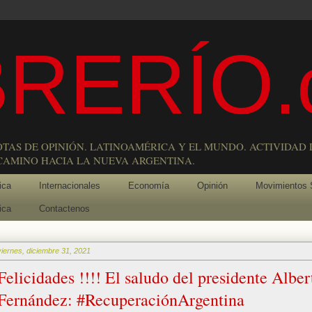
RERÍO.
OTAS DE OPINIÓN. LATINOAMÉRICA Y EL MUNDO. ACTIVIDAD 
 CAMINO HACIA LA NUEVA ARGENTINA.
ica
Internacionales
Economía
Opinión
Movimientos 
ica
Contactenos
viernes, diciembre 31, 2021
Felicidades !!!! El saludo del presidente Alber
Fernández: #RecuperaciónArgentina