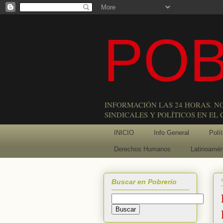
POB
INFORMACIÓN LAS 24 HORAS. N
SINDICALES Y POLÍTICOS EN EL
INICIO
Info General
Polít
Derechos Humanos
Latinoamér
Buscar en Pobrerío