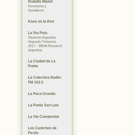
Rodolfo Walsh
Peronismo y
Socialismo
Kaos en la Red
La 5ta Pata
Situación Argentina.
Segundo Trimestre
2017 – BBVA Research
Argentina.
La Ciudad de La
Punta
La Colectiva Radio:
FM 102.5
La Paco Urondo
La Punta San Luis
La Via Campesina
Los Caniches de
Perón