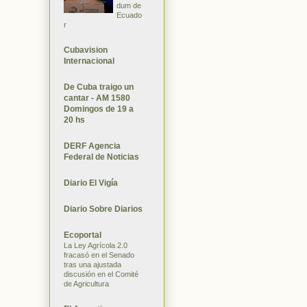
dum de
Ecuado
r
Cubavision
Internacional
De Cuba traigo un
cantar - AM 1580
Domingos de 19 a
20 hs
DERF Agencia
Federal de Noticias
Diario El Vigía
Diario Sobre Diarios
Ecoportal
La Ley Agrícola 2.0
fracasó en el Senado
tras una ajustada
discusión en el Comité
de Agricultura