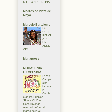
MILEI O ARGENTINA.
Madres de Plaza de
Mayo
Marcelo Bartolome
LA
COHE
RENCI
A DE
UN
ANUN
CIO
Mariapress
MOCASE VIA
CAMPESINA
La Vía
Campe
sina
llama a
la
Cumbr
e de los Pueblos
“Fuera OMC –
Construyendo
Alternativas” en el
marco de la XI