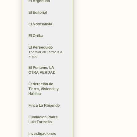
El Argentino
El Editorial
El Noticialista
El Ortiba
El Perseguido
The War on Terror is a
Fraud
El Punteño: LA
OTRA VERDAD
Federación de
Tierra, Vivienda y
Hábitat
Finca La Rosendo
Fundacion Padre
Luis Farinello
Investigaciones