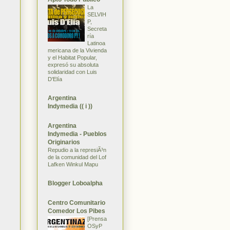
La
SELVIH
P,
Secreta
ría
Latinoa
mericana de la Vivienda
y el Habitat Popular,
expresó su absoluta
solidaridad con Luis
D'Elía
Argentina
Indymedia (( i ))
Argentina
Indymedia - Pueblos
Originarios
Repudio a la represiÃ³n
de la comunidad del Lof
Lafken Winkul Mapu
Blogger Loboalpha
Centro Comunitario
Comedor Los Pibes
[Prensa
OSyP