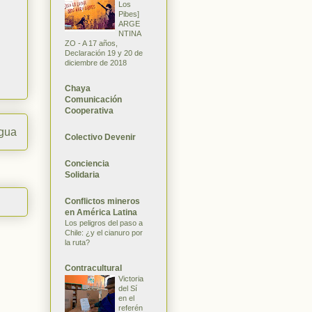
Los
Pibes]
ARGE
NTINA
ZO - A 17 años,
Declaración 19 y 20 de
diciembre de 2018
Chaya
Comunicación
Cooperativa
igua
Colectivo Devenir
Conciencia
Solidaria
Conflictos mineros
en América Latina
Los peligros del paso a
Chile: ¿y el cianuro por
la ruta?
Contracultural
Victoria
del Sí
en el
referén