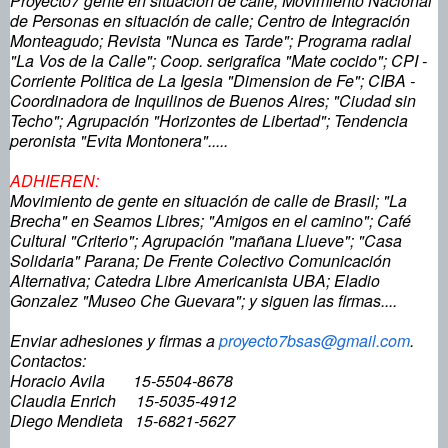
Proyecto7 gente en situación de calle; Movimiento Nacional
de Personas en situación de calle; Centro de Integración
Monteagudo; Revista "Nunca es Tarde"; Programa radial
"La Vos de la Calle"; Coop. serigrafica "Mate cocido"; CPI -
Corriente Politica de La Igesia "Dimension de Fe"; CIBA -
Coordinadora de Inquilinos de Buenos Aires; "Ciudad sin
Techo"; Agrupación "Horizontes de Libertad"; Tendencia
peronista "Evita Montonera".....
ADHIEREN:
Movimiento de gente en situación de calle de Brasil; "La
Brecha" en Seamos Libres; "Amigos en el camino"; Café
Cultural "Criterio"; Agrupación "mañana Llueve"; "Casa
Solidaria" Parana; De Frente Colectivo Comunicación
Alternativa; Catedra Libre Americanista UBA; Eladio
Gonzalez "Museo Che Guevara"; y siguen las firmas....
Enviar adhesiones y firmas a
proyecto7bsas@gmail.com
.
Contactos:
Horacio Avila 15-5504-8678
Claudia Enrich 15-5035-4912
Diego Mendieta 15-6821-5627