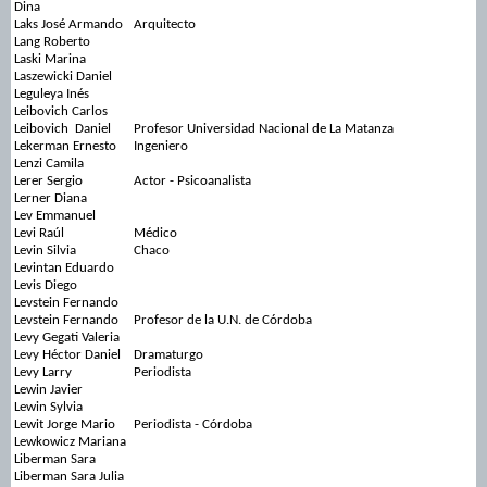
Dina
Laks José Armando
Arquitecto
Lang Roberto
Laski Marina
Laszewicki Daniel
Leguleya Inés
Leibovich Carlos
Leibovich Daniel
Profesor Universidad Nacional de La Matanza
Lekerman Ernesto
Ingeniero
Lenzi Camila
Lerer Sergio
Actor - Psicoanalista
Lerner Diana
Lev Emmanuel
Levi Raúl
Médico
Levin Silvia
Chaco
Levintan Eduardo
Levis Diego
Levstein Fernando
Levstein Fernando
Profesor de la U.N. de Córdoba
Levy Gegati Valeria
Levy Héctor Daniel
Dramaturgo
Levy Larry
Periodista
Lewin Javier
Lewin Sylvia
Lewit Jorge Mario
Periodista - Córdoba
Lewkowicz Mariana
Liberman Sara
Liberman Sara Julia