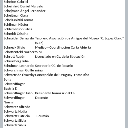
Schebor Gabriel
Scheinfeld Daniel Marcelo
Schejtman Ángel Fernandez
Schejtman Clara
Schelasnitzki Tomas
Schilman Héctor
Schlemenson Silvia
Schmidt Cristina
Schnaider Bernardo
Tesorero Asociación de Amigos del Museo "C. Lopez Claro"
(S.Fe)
Schneck Silvio
Medico - Coordinación Carta Abierta
Schottenfeld Norberto M.
Schrott Rubén
Licenciado en Cs. de la Educación
Schuarberg Julia
Schulman Leonardo
Secretario CCI de Rosario
Schvarchman Guillermina
Schvartz de Livovsky
Concepción del Uruguay Entre Ríos
Sofía
Schverdfinger
Beatriz E
Schverdfinger Julio
Presidente honorario ICUF
Schverdfinger
Docente
Noemí
Schwarcz Alfredo
Schwartz Nadia
Schwartz Patricia
Tucumán
Schwartz Silvia
Schwartz Silvia