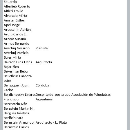
Eduardo
Alterlieb Roberto
Altieri Emilio
Alvarado Mirta
Amster Esther
Apel Jorge
Arcuschin Adrián
Arditi Carlos E.
Arecas Susana
Armus Bernardo
Averbuj Gerardo
Pianista
Averbuj Patricia
Baier Mirta
Bairach Dina Elena
Arquitecta
Bejar Elen
Bekerman Beba
Bellefleur Cardoza
ester
Benzaquen Juan
Córdoba
Carlos
Berdichevsky Linares
Docente de postgrado Asociación de Psiquiatras
Francisco
Argentinos.
Berenstein Iván
Bergstein Martín H.
Bergues Josefina
Berlfein Sara
Bernstein Armando
Arquitecto - La Plata
Bernstein Carlos