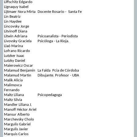
Liffschitz Edgardo
Lignaquy Isabel
Lijtmaer Nora Mirta
Docente Rosario - Santa Fe
Lin Beatriz
Lin Haydee
Lincovsky Jorge
Litvinoff Diana
Litwin Adriana
Psicoanalista - Periodista
Livovsky Graciela
Psicóloga - La Rioja.
Llaó Marina
Lofrano Ricardo
Lutzker Isaac
Lutzky Daniel
Maierowicz Oscar
Malamud Benjamín
La Falda Pcia de Córdoba
Malamud Martin
Dibujante. Profesor - UBA
Malik Alicia
Malimovca
Fernando
Maltz Liliana
Psicopedagoga
Maltz Silvia
Mandler Liliana J.
Manoff Héctor Ariel
Mansur Alberto
Marchevsky Cholo
Margulis Gabriel
Margulis Javier
Marquis Carlos