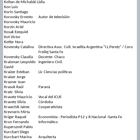
Koltan de Michalski Lidia
Kon Luis
Korin Santiago
Korovsky Ernesto
Autor de televisión
Korovsky Mauricio
Korzin Ariel
Kosak Ezequiel
Kot Víctor
Kotler Nora
Kovensky Catalina
Directiva Asoc. Cult. Israelita Argentina "I.L.Peretz" / Coro
Freilej Santa Fe
Kovensky Claudia
Docente- Chaco
Kraisman Leopoldo
Ingeniero Civil.
David
Kraizer Esteban
Lic Ciencias políticas
Kraizer Jorge
Krasner Juan
Krasuk Raúl
Paraná
Kratz Silvia
Kravetz Mauricio
Vocal del ICUF.
Kravetz Silvia
Córdoba
Krawchik Jaime
Cooperativista
Krevneris Mirta
Kriger Raquel
Economista - Periodista P12 y R.Nacional -Santa Fe
Kron Fernando
Informático
Kuperszmit Pablo
Kurcbart Diego
Kurcbart Marina
Arquitecta