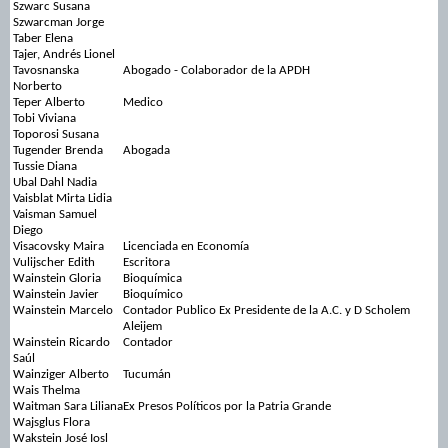
Szwarc Susana
Szwarcman Jorge
Taber Elena
Tajer, Andrés Lionel
Tavosnanska
Abogado - Colaborador de la APDH
Norberto
Teper Alberto
Medico
Tobi Viviana
Toporosi Susana
Tugender Brenda
Abogada
Tussie Diana
Ubal Dahl Nadia
Vaisblat Mirta Lidia
Vaisman Samuel
Diego
Visacovsky Maira
Licenciada en Economía
Vulijscher Edith
Escritora
Wainstein Gloria
Bioquímica
Wainstein Javier
Bioquímico
Wainstein Marcelo
Contador Publico Ex Presidente de la A.C. y D Scholem
Aleijem
Wainstein Ricardo
Contador
Saúl
Wainziger Alberto
Tucumán
Wais Thelma
Waitman Sara Liliana
Ex Presos Políticos por la Patria Grande
Wajsglus Flora
Wakstein José Iosl