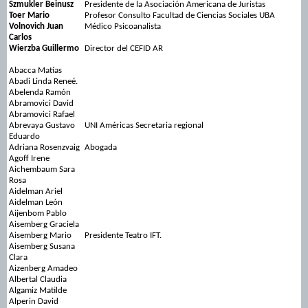
Szmukler Beinusz
Presidente de la Asociación Americana de Juristas
Toer Mario
Profesor Consulto Facultad de Ciencias Sociales UBA
Volnovich Juan
Médico Psicoanalista
Carlos
Wierzba Guillermo
Director del CEFID AR
Abacca Matías
Abadi Linda Reneé.
Abelenda Ramón
Abramovici David
Abramovici Rafael
Abrevaya Gustavo
UNI Américas Secretaria regional
Eduardo
Adriana Rosenzvaig
Abogada
Agoff Irene
Aichembaum Sara
Rosa
Aidelman Ariel
Aidelman León
Aijenbom Pablo
Aisemberg Graciela
Aisemberg Mario
Presidente Teatro IFT.
Aisemberg Susana
Clara
Aizenberg Amadeo
Albertal Claudia
Algamiz Matilde
Alperin David