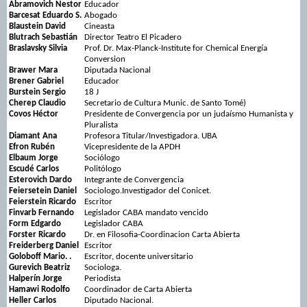
Abramovich Nestor
Educador
Barcesat Eduardo S.
Abogado
Blaustein David
Cineasta
Blutrach Sebastián
Director Teatro El Picadero
Braslavsky Silvia
Prof. Dr. Max-Planck-Institute for Chemical Energía
Conversion
Brawer Mara
Diputada Nacional
Brener Gabriel
Educador
Burstein Sergio
18 J
Cherep Claudio
Secretario de Cultura Munic. de Santo Tomé)
Covos Héctor
Presidente de Convergencia por un judaísmo Humanista y
Pluralista
Diamant Ana
Profesora Titular/Investigadora. UBA
Efron Rubén
Vicepresidente de la APDH
Elbaum Jorge
Sociólogo
Escudé Carlos
Politólogo
Esterovich Dardo
Integrante de Convergencia
Feiersetein Daniel
Sociologo.Investigador del Conicet.
Feierstein Ricardo
Escritor
Finvarb Fernando
Legislador CABA mandato vencido
Form Edgardo
Legislador CABA
Forster Ricardo
Dr. en Filosofia-Coordinacion Carta Abierta
Freiderberg Daniel
Escritor
Goloboff Mario. .
Escritor, docente universitario
Gurevich Beatriz
Sociologa.
Halperín Jorge
Periodista
Hamawi Rodolfo
Coordinador de Carta Abierta
Heller Carlos
Diputado Nacional.