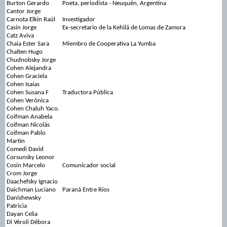
Burton Gerardo
Poeta, periodista - Neuquén, Argentina
Cantor Jorge
Carnota Elkin Raúl
Investigador
Casin Jorge
Ex-secretario de la Kehilá de Lomas de Zamora
Catz Aviva
Chaia Ester Sara
Miembro de Cooperativa La Yumba
Chalten Hugo
Chudnobsky Jorge
Cohen Alejandra
Cohen Graciela
Cohen Isaías
Cohen Susana F
Traductora Pública
Cohen Verónica
Cohen Chaluh Yaco.
Coifman Anabela
Coifman Nicolás
Coifman Pablo
Martin
Comedi David
Corsunsky Leonor
Cosin Marcelo
Comunicador social
Crom Jorge
Daachefsky Ignacio
Daichman Luciano
Paraná Entre Ríos
Danishewsky
Patricia
Dayan Celia
Di Véroli Débora