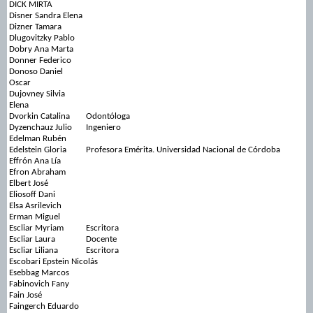
DICK MIRTA
Disner Sandra Elena
Dizner Tamara
Dlugovitzky Pablo
Dobry Ana Marta
Donner Federico
Donoso Daniel
Oscar
Dujovney Silvia
Elena
Dvorkin Catalina
Odontóloga
Dyzenchauz Julio
Ingeniero
Edelman Rubén
Edelstein Gloria
Profesora Emérita. Universidad Nacional de Córdoba
Effrón Ana Lía
Efron Abraham
Elbert José
Eliosoff Dani
Elsa Asrilevich
Erman Miguel
Escliar Myriam
Escritora
Escliar Laura
Docente
Escliar Liliana
Escritora
Escobari Epstein Nicolás
Esebbag Marcos
Fabinovich Fany
Fain José
Faingerch Eduardo