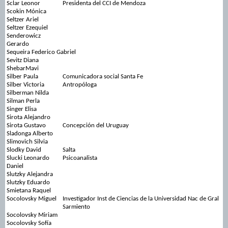
Sclar Leonor
Presidenta del CCI de Mendoza
Scokin Mónica
Seltzer Ariel
Seltzer Ezequiel
Senderowicz
Gerardo
Sequeira Federico Gabriel
Sevitz Diana
ShebarMavi
Silber Paula
Comunicadora social Santa Fe
Silber Victoria
Antropóloga
Silberman Nilda
Silman Perla
Singer Elisa
Sirota Alejandro
Sirota Gustavo
Concepción del Uruguay
Sladonga Alberto
Slimovich Silvia
Slodky David
Salta
Slucki Leonardo
Psicoanalista
Daniel
Slutzky Alejandra
Slutzky Eduardo
Smietana Raquel
Socolovsky Miguel
Investigador Inst de Ciencias de la Universidad Nac de Gral
Sarmiento
Socolovsky Miriam
Socolovsky Sofía