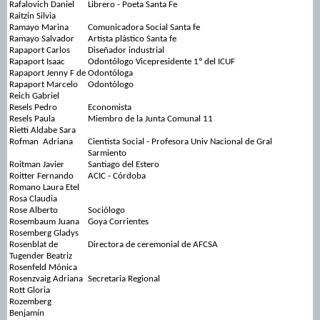
Rafalovich Daniel
Librero - Poeta Santa Fe
Raitzin Silvia
Ramayo Marina
Comunicadora Social Santa fe
Ramayo Salvador
Artista plástico Santa fe
Rapaport Carlos
Diseñador industrial
Rapaport Isaac
Odontólogo Vicepresidente 1º del ICUF
Rapaport Jenny F de
Odontóloga
Rapaport Marcelo
Odontólogo
Reich Gabriel
Resels Pedro
Economista
Resels Paula
Miembro de la Junta Comunal 11
Rietti Aldabe Sara
Rofman Adriana
Cientista Social - Profesora Univ Nacional de Gral
Sarmiento
Roitman Javier
Santiago del Estero
Roitter Fernando
ACIC - Córdoba
Romano Laura Etel
Rosa Claudia
Rose Alberto
Sociólogo
Rosembaum Juana
Goya Corrientes
Rosemberg Gladys
Rosenblat de
Directora de ceremonial de AFCSA
Tugender Beatriz
Rosenfeld Mónica
Rosenzvaig Adriana
Secretaria Regional
Rott Gloria
Rozemberg
Benjamín