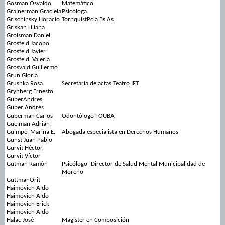
Gosman Osvaldo
Matemático
Grajnerman Graciela
Psicóloga
Grischinsky Horacio
TornquistPcia Bs As
Griskan Liliana
Groisman Daniel
Grosfeld Jacobo
Grosfeld Javier
Grosfeld Valeria
Grosvald Guillermo
Grun Gloria
Grushka Rosa
Secretaria de actas Teatro IFT
Grynberg Ernesto
GuberAndres
Guber Andrés
Guberman Carlos
Odontólogo FOUBA
Guelman Adrián
Guimpel Marina E.
Abogada especialista en Derechos Humanos
Gunst Juan Pablo
Gurvit Héctor
Gurvit Víctor
Gutman Ramón
Psicólogo- Director de Salud Mental Municipalidad de
Moreno
GuttmanOrit
Haimovich Aldo
Haimovich Aldo
Haimovich Erick
Haimovich​ Aldo
Halac José
Magister en Composición