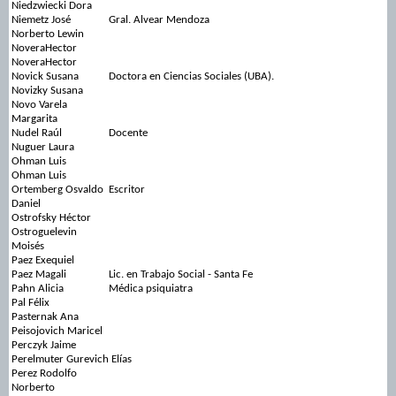
Niedzwiecki Dora
Niemetz José
Gral. Alvear Mendoza
Norberto Lewin
NoveraHector
NoveraHector
Novick Susana
Doctora en Ciencias Sociales (UBA).
Novizky Susana
Novo Varela
Margarita
Nudel Raúl
Docente
Nuguer Laura
Ohman Luis
Ohman Luis
Ortemberg Osvaldo
Escritor
Daniel
Ostrofsky Héctor
Ostroguelevin
Moisés
Paez Exequiel
Paez Magali
Lic. en Trabajo Social - Santa Fe
Pahn Alicia
Médica psiquiatra
Pal Félix
Pasternak Ana
Peisojovich Maricel
Perczyk Jaime
Perelmuter Gurevich Elías
Perez Rodolfo
Norberto