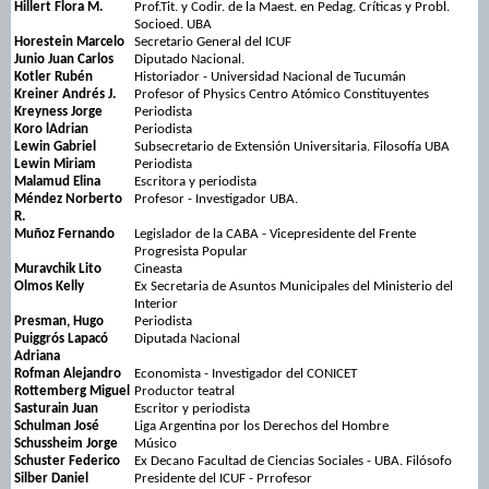
Hillert Flora M.
Prof.Tit. y Codir. de la Maest. en Pedag. Críticas y Probl.
Socioed. UBA
Horestein Marcelo
Secretario General del ICUF
Junio Juan Carlos
Diputado Nacional.
Kotler Rubén
Historiador - Universidad Nacional de Tucumán
Kreiner Andrés J.
Profesor of Physics Centro Atómico Constituyentes
Kreyness Jorge
Periodista
Koro lAdrian
Periodista
Lewin Gabriel
Subsecretario de Extensión Universitaria. Filosofía UBA
Lewin Miriam
Periodista
Malamud Elina
Escritora y periodista
Méndez Norberto
Profesor - Investigador UBA.
R.
Muñoz Fernando
Legislador de la CABA - Vicepresidente del Frente
Progresista Popular
Muravchik Lito
Cineasta
Olmos Kelly
Ex Secretaria de Asuntos Municipales del Ministerio del
Interior
Presman, Hugo
Periodista
Puiggrós Lapacó
Diputada Nacional
Adriana
Rofman Alejandro
Economista - Investigador del CONICET
Rottemberg Miguel
Productor teatral
Sasturain Juan
Escritor y periodista
Schulman José
Liga Argentina por los Derechos del Hombre
Schussheim Jorge
Músico
Schuster Federico
Ex Decano Facultad de Ciencias Sociales - UBA. Filósofo
Silber Daniel
Presidente del ICUF - Prrofesor