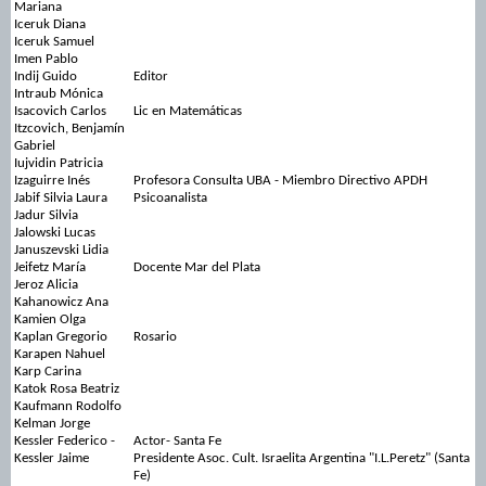
Mariana
Iceruk Diana
Iceruk Samuel
Imen Pablo
Indij Guido
Editor
Intraub Mónica
Isacovich Carlos
Lic en Matemáticas
Itzcovich, Benjamín
Gabriel
Iujvidin Patricia
Izaguirre Inés
Profesora Consulta UBA - Miembro Directivo APDH
Jabif Silvia Laura
Psicoanalista
Jadur Silvia
Jalowski Lucas
Januszevski Lidia
Jeifetz María
Docente Mar del Plata
Jeroz Alicia
Kahanowicz Ana
Kamien Olga
Kaplan Gregorio
Rosario
Karapen Nahuel
Karp Carina
Katok Rosa Beatriz
Kaufmann Rodolfo
Kelman Jorge
Kessler Federico -
Actor- Santa Fe
Kessler Jaime
Presidente Asoc. Cult. Israelita Argentina "I.L.Peretz" (Santa
Fe)