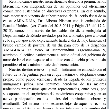
Reivindicamos nuestro incuestionable derecho a pronunciarnos
libremente, con independencia de las opiniones del oficialismo
comunitario sustentadas en directivas exteriores. En este sentido,
vale recordar el vínculo de subordinación del fallecido fiscal de la
causa AMIA-DAIA, Dr. Alberto Nisman con la embajada de
Estados Unidos (ver Clarín del 30-8-2011 y Página/12 del 17-2-
2013), conocido a través de los cables de dicha embajada al
Departamento de Estado revelados por los wikileaks, pese a lo cual
se lo siguió apoyando expresamente hasta el día de hoy; también, el
brusco cambio de postura, de un día para otro, de la dirigencia
AMIA-DAIA en torno al Memorándum Argentina-Irán y,
asimismo, el ceñirse estrictamente al relato oficial del gobierno de
turno de Israel con respecto al conflicto con el pueblo palestino, sin
permitirse el más mínimo matiz de diferenciación.
Nuestro destino estuvo —y está— íntimamente enlazado con el
futuro de la Argentina, país en el que nacimos o adoptamos como
propio, como puede verificarse desde la llegada de los primeros
inmigrantes judíos. Nos sentimos herederos de las mejores
tradiciones progresistas que están representadas, entre otras, por
sus aportes en el surgimiento del movimiento cooperativo y en su
activa participación en los inicios del movimiento obrero y
estudiantil. Del mismo modo estamos lejos de aquellos sectores
que se han cobijado, en defensa de sus intereses, a la sombra del