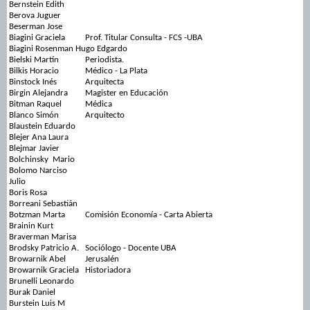
Bernstein Edith
Berova Juguer
Beserman Jose
Biagini Graciela
Prof. Titular Consulta - FCS -UBA
Biagini Rosenman Hugo Edgardo
Bielski Martín
Periodista.
Bilkis Horacio
Médico - La Plata
Binstock Inés
Arquitecta
Birgin Alejandra
Magister en Educación
Bitman Raquel
Médica
Blanco Simón
Arquitecto
Blaustein Eduardo
Blejer Ana Laura
Blejmar Javier
Bolchinsky Mario
Bolomo Narciso
Julio
Boris Rosa
Borreani Sebastián
Botzman Marta
Comisión Economía - Carta Abierta
Brainin Kurt
Braverman Marisa
Brodsky Patricio A.
Sociólogo - Docente UBA
Browarnik Abel
Jerusalén
Browarnik Graciela
Historiadora
Brunelli Leonardo
Burak Daniel
Burstein Luis M