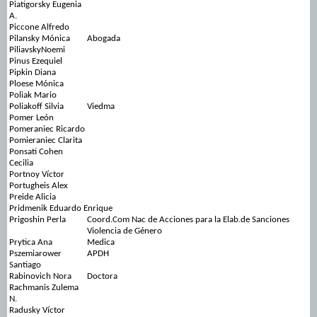
Piatigorsky Eugenia
A.
Piccone Alfredo
Pilansky Mónica
Abogada
PiliavskyNoemi
Pinus Ezequiel
Pipkin Diana
Ploese Mónica
Poliak Mario
Poliakoff Silvia
Viedma
Pomer León
Pomeraniec Ricardo
Pomieraniec Clarita
Ponsati Cohen
Cecilia
Portnoy Víctor
Portugheis Alex
Preide Alicia
Pridmenik Eduardo Enrique
Prigoshin Perla
Coord.Com Nac de Acciones para la Elab.de Sanciones
Violencia de Género
Prytica Ana
Medica
Pszemiarower
APDH
Santiago
Rabinovich Nora
Doctora
Rachmanis Zulema
N.
Radusky Víctor