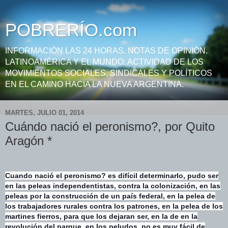
POBRERÍO.com
INFORMACIÓN LAS 24 HORAS. NOTAS DE OPINIÓN.
LATINOAMÉRICA Y EL MUNDO. ACTIVIDAD DE LOS
MOVIMIENTOS SOCIALES, SINDICALES Y POLÍTICOS
EN EL CAMINO HACIA LA NUEVA ARGENTINA.
MARTES, JULIO 01, 2014
Cuándo nació el peronismo?, por Quito
Aragón *
Cuando nació el peronismo? es difícil determinarlo, pudo ser
en las peleas independentistas, contra la colonización, en las
peleas por la construcción de un país federal, en la pelea de
los trabajadores rurales contra los patrones, en la pelea de los
martines fierros, para que los dejaran ser, en la de en la
revolución del parque. en los peludos, no es muy fácil de