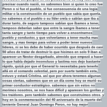
precisar cuando nació, no sabremos bien si quien lo creo fue
Peron o si fue el pueblo, si fue consecuencia de un
a logia
militar o la construcción de un pueblo que sabia que quería,
no sabemos si el pueblo o su líder creía o sabían que iba a
durar tanto, de seguro tampoco sabían que íbamos a tener,
tampoco deberían saber que entre la sangre íbamos a tener
tanta sangre y tanto tiempo para volver a encontrarnos
pueblo y conductor, y que volveríamos a tener mucha mas
sangre, y mas tiempo para volver a poder tener nuevos
lideres, ni se les debe de haber ocurrido que después de casi
50 años de tratar de destruir lo que hicimos en solo 9 iban a
aparecer un Nestor desgarbado, atrevido que empezó a hacer
lo que había dejado inconcluso y lastima nos dejo bastante
rápido, quizá por que el General lo necesitaba para tenerlo
allá en el comando celestial, pero por suerte también esta,
estuvo y estará Cristina. así que por ahora tenemos algunas
cosas ciertas, sabemos que en un día como hoy se murió su
primer conductor estratégico. sabemos que sin estos no
morimos nosotros, se nos hace difícil y aparecen los gorilas y
los traidores. pero también sabemos que construimos otros. y
hoy en la conmemoración del 40 aniversario de la muerte del
teniente General Juan Domingo Peron, no hay mejor