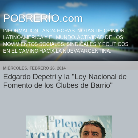
POBRERÍO.com
INFORMACIÓN LAS 24 HORAS. NOTAS DE OPINIÓN.
LATINOAMÉRICA Y EL MUNDO. ACTIVIDAD DE LOS
MOVIMIENTOS SOCIALES, SINDICALES Y POLÍTICOS
EN EL CAMINO HACIA LA NUEVA ARGENTINA.
MIÉRCOLES, FEBRERO 26, 2014
Edgardo Depetri y la "Ley Nacional de
Fomento de los Clubes de Barrio"