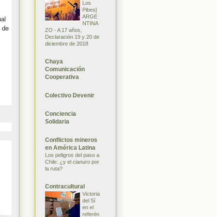
Los
Pibes]
ARGE
nal
NTINA
a de
ZO - A 17 años,
Declaración 19 y 20 de
diciembre de 2018
Chaya
Comunicación
Cooperativa
Colectivo Devenir
Conciencia
Solidaria
Conflictos mineros
en América Latina
Los peligros del paso a
Chile: ¿y el cianuro por
la ruta?
Contracultural
Victoria
del Sí
en el
referén