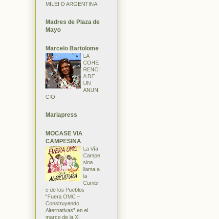
MILEI O ARGENTINA.
Madres de Plaza de
Mayo
Marcelo Bartolome
LA
COHE
RENCI
A DE
UN
ANUN
CIO
Mariapress
MOCASE VIA
CAMPESINA
La Vía
Campe
sina
llama a
la
Cumbr
e de los Pueblos
“Fuera OMC –
Construyendo
Alternativas” en el
marco de la XI