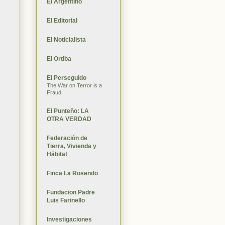
El Argentino
El Editorial
El Noticialista
El Ortiba
El Perseguido
The War on Terror is a
Fraud
El Punteño: LA
OTRA VERDAD
Federación de
Tierra, Vivienda y
Hábitat
Finca La Rosendo
Fundacion Padre
Luis Farinello
Investigaciones