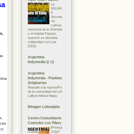
sa
La
SELVIH
P,
Secreta
ría
Latinoa
mericana de la Vivienda
s,
y el Habitat Popular,
expresó su absoluta
solidaridad con Luis
D'Elía
as
Argentina
Indymedia (( i ))
Argentina
Indymedia - Pueblos
lima
Originarios
Repudio a la represiÃ³n
de la comunidad del Lof
Lafken Winkul Mapu
Blogger Loboalpha
a,
Centro Comunitario
Comedor Los Pibes
nces
[Prensa
co
OSyP