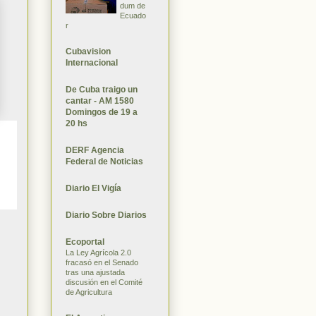
dum de
Ecuado
r
Cubavision
Internacional
De Cuba traigo un
cantar - AM 1580
Domingos de 19 a
20 hs
DERF Agencia
Federal de Noticias
Diario El Vigía
Diario Sobre Diarios
Ecoportal
La Ley Agrícola 2.0
fracasó en el Senado
tras una ajustada
discusión en el Comité
de Agricultura